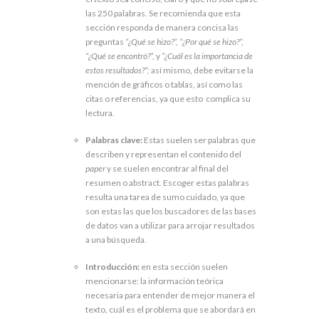
las 250 palabras. Se recomienda que esta
sección responda de manera concisa las
preguntas
“¿Qué se hizo?”, “¿Por qué se hizo?”,
“¿Qué se encontró?”,
y
“¿Cuál es la importancia de
estos resultados?”;
así mismo, debe evitarse la
mención de gráficos o tablas, así como las
citas o referencias, ya que esto complica su
lectura.
Palabras clave:
Estas suelen ser palabras que
describen y representan el contenido del
paper
y
se suelen encontrar al final del
resumen o abstract. Escoger estas palabras
resulta una tarea de sumo cuidado, ya que
son estas las que los buscadores de las bases
de datos van a utilizar para arrojar resultados
a una búsqueda.
Introducción:
en esta sección suelen
mencionarse: la información teórica
necesaria para entender de mejor manera el
texto, cuál es el problema que se abordará en