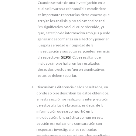
Cuando se trate de una investigación en la
cual se llevaron a cabo análisis estadísticos
es importante reportar las cifras exactas que
arrojan los análisis, y no solo mencionar si
“es significativo o no” el valor obtenido, ya
que, este tipo de información ambigua puede
generar desconfianza en el lector y poner en
juego la seriedad e integridad de la
investigación y sus autores; puedes leer más
al respecto en
SIEPSI
. Cabe resaltar que
incluso si no se hallaron los resultados
deseados o estos no fueron significativos,
estos se deben reportar.
Discusión:
a diferencia de los resultados, en
donde solo se describen los datos obtenidos,
en esta sección se realiza una interpretación
de estos a la luz de la teoría, es decir, de la
información que se compartió en la
introducción. Una práctica común en esta
sección es realizar una comparación con
respecto a investigaciones realizadas
anteriormente, en caso de que los resultados