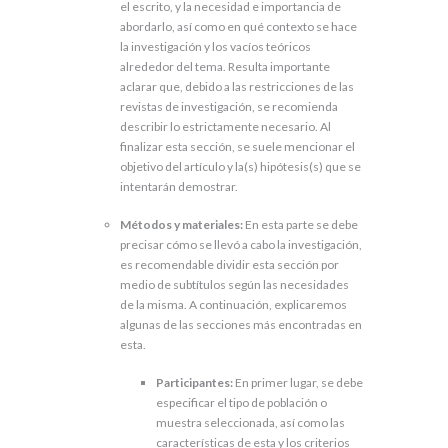
el escrito, y la necesidad e importancia de
abordarlo, así como en qué contexto se hace
la investigación y los vacíos teóricos
alrededor del tema. Resulta importante
aclarar que, debido a las restricciones de las
revistas de investigación, se recomienda
describir lo estrictamente necesario. Al
finalizar esta sección, se suele mencionar el
objetivo del artículo y la(s) hipótesis(s) que se
intentarán demostrar.
Métodos y materiales:
En esta parte se debe
precisar cómo se llevó a cabo la investigación,
es recomendable dividir esta sección por
medio de subtítulos según las necesidades
de la misma. A continuación, explicaremos
algunas de las secciones más encontradas en
esta.
Participantes:
En primer lugar, se debe
especificar el tipo de población o
muestra seleccionada, así como las
características de esta y los criterios