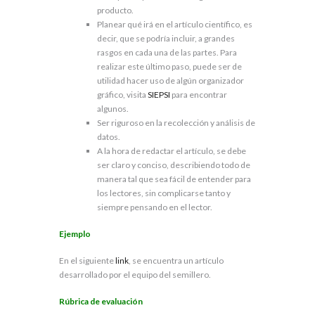
producto.
Planear qué irá en el artículo científico, es
decir, que se podría incluir, a grandes
rasgos en cada una de las partes. Para
realizar este último paso, puede ser de
utilidad hacer uso de algún organizador
gráfico, visita
SIEPSI
para encontrar
algunos.
Ser riguroso en la recolección y análisis de
datos.
A la hora de redactar el artículo, se debe
ser claro y conciso, describiendo todo de
manera tal que sea fácil de entender para
los lectores, sin complicarse tanto y
siempre pensando en el lector.
Ejemplo
En el siguiente
link
, se encuentra un artículo
desarrollado por el equipo del semillero.
Rúbrica de evaluación