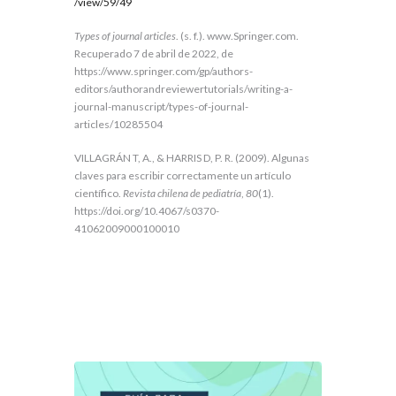
/view/59/49
Types of journal articles
. (s. f.). www.Springer.com.
Recuperado 7 de abril de 2022, de
https://www.springer.com/gp/authors-
editors/authorandreviewertutorials/writing-a-
journal-manuscript/types-of-journal-
articles/10285504
VILLAGRÁN T, A., & HARRIS D, P. R. (2009). Algunas
claves para escribir correctamente un artículo
científico.
Revista chilena de pediatría
,
80
(1).
https://doi.org/10.4067/s0370-
41062009000100010