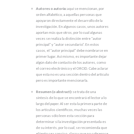
Autores o autoría:
aquí se mencionan, por
orden alfabético, a aquellas personas que
apoyaron directamente el desarrollo de la
investigación. En algunos casos, unos autores
aportan más que otros, por lo cual algunas
veces se realiza la distinción entre “autor
principal” y “autor secundario”. En estos
casos, el “autor principal” debe nombrarse en
primer lugar. Así mismo, es importante dejar
algún dato de contacto de los autores, como
el correo electrónico y el ORCID. Cabe aclarar
que esta no es una sección dentro del artículo
pero es importante mencionarla.
Resumen (o abstract):
se trata de una
síntesis de lo que se encontrará el lector a lo
largo del
paper.
Al ser esta la primera parte de
los artículos científicos, muchas veces las
personas sólo leen esta sección para
determinar si la investigación presentada es
de su interés, por lo cual, se recomienda que
el texto sea conciso, claro y que no sobrepase