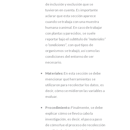
de inclusión y exclusión que se
tuvieron en cuenta. Es importante
aclarar que esta sección aparece
cuando se trabaja con una muestra
humana o animal. En caso de trabajar
con plantas y parecidos, se suele
reportar bajo el subtítulo de
“materiales”
o
“condiciones
”, con qué tipos de
organismos se trabajó, así como las
condiciones del entorno de ser
necesario.
Materiales:
En esta sección se debe
mencionar qué herramientas se
utilizaron para recolectar los datos, es
decir, cómo se midieron las variables a
evaluar.
Procedimiento:
Finalmente, se debe
explicar cómo se llevó a cabo la
investigación, es decir, el paso a paso
de cómo fue el proceso de recolección