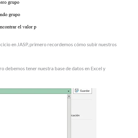
T
R
A
B
A
J
O
rcicio en JASP, primero recordemos cómo subir nuestros
S
D
E
G
ro debemos tener nuestra base de datos en Excel y
R
A
D
O