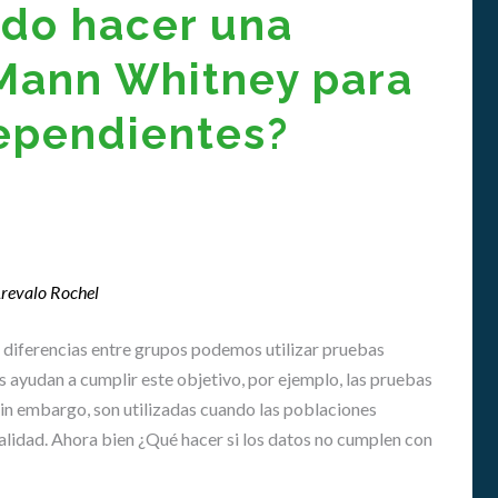
G
do hacer una
N
A
Mann Whitney para
T
U
ependientes?
R
A
S
E
N
E
D
U
Arevalo Rochel
C
A
n diferencias entre grupos podemos utilizar pruebas
C
 ayudan a cumplir este objetivo, por ejemplo, las pruebas
I
Ó
in embargo, son utilizadas cuando las poblaciones
N
idad. Ahora bien ¿Qué hacer si los datos no cumplen con
S
U