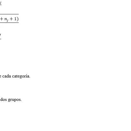
C
I
A
S
T
E
S
I
S
D
E
M
A
E
S
T
R
Í
A