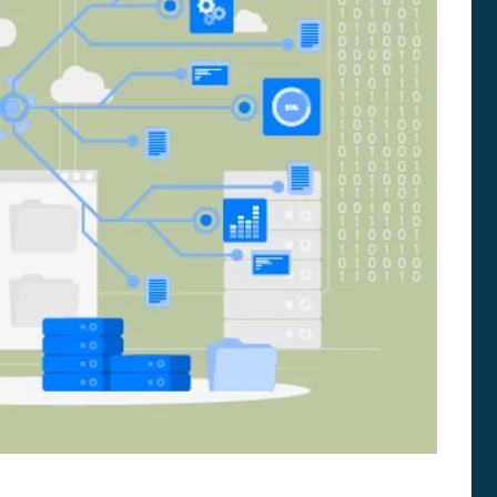
E
A
N
D
O
É
S
M
I
H
C
I
A
S
S
T
O
G
R
U
I
Í
A
A
S
P
A
R
A
A
S
I