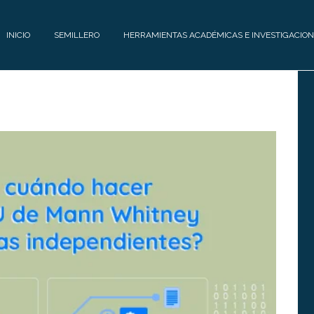
INICIO
SEMILLERO
HERRAMIENTAS ACADÉMICAS E INVESTIGACION
E
H
Q
E
U
R
I
R
P
A
O
M
I
C
E
O
N
N
T
T
A
Á
S
C
A
T
C