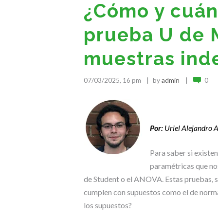
¿Cómo y cuán
prueba U de 
muestras ind
07/03/2025, 16 pm
by
admin
0
.
Por:
Uriel Alejandro 
Para saber si existe
paramétricas que nos
de Student o el ANOVA. Estas pruebas, s
cumplen con supuestos como el de normal
los supuestos?