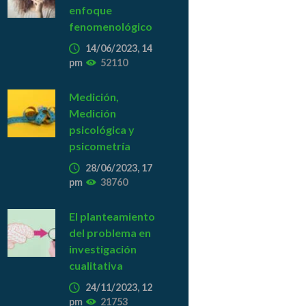
enfoque
fenomenológico
14/06/2023, 14
pm
52110
Medición,
Medición
psicológica y
psicometría
28/06/2023, 17
pm
38760
El planteamiento
del problema en
investigación
cualitativa
24/11/2023, 12
pm
21753