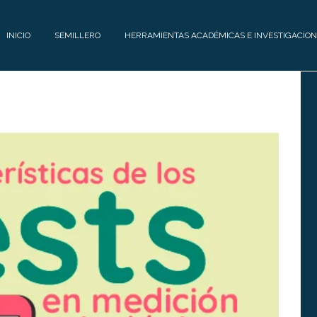
INICIO
SEMILLERO
HERRAMIENTAS ACADÉMICAS E INVESTIGACION
E
H
Q
E
U
R
I
R
P
A
O
M
I
C
E
O
N
N
T
T
A
Á
S
C
A
T
C