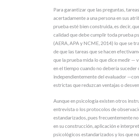
Para garantizar que las preguntas, tarea
acertadamente a una persona en sus atrib
prueba esté bien construida, es decir, q
calidad que debe cumplir toda prueba psi
(AERA, APA y NCME, 2014) lo que se trad
de que las tareas que se hacen efectivame
que la prueba mida lo que dice medir — v
en el tiempo cuando no debería suceder 
independientemente del evaluador —confi
estrictas que reduzcan ventajas o desven
Aunque en psicología existen otros inst
entrevista o los protocolos de observac
estandarizados, pues frecuentemente no s
en su construcción, aplicación e interpret
psicológicos estandarizados y los que no,