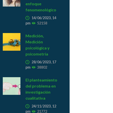
enfoque
fenomenológico
14/06/2023, 14
pm
52158
Medición,
Medición
psicológica y
psicometría
28/06/2023, 17
pm
38802
El planteamiento
del problema en
investigación
cualitativa
24/11/2023, 12
pm
21772