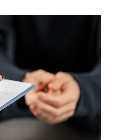
C
I
A
S
T
E
S
I
S
D
E
M
A
E
S
T
R
Í
A