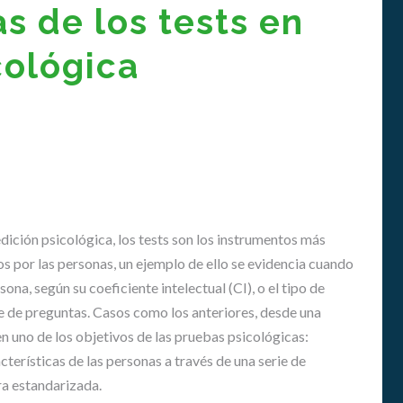
G
as de los tests en
N
A
cológica
T
U
R
A
S
E
N
E
D
U
dición psicológica, los tests son los instrumentos más
C
os por las personas, un ejemplo de ello se evidencia cuando
A
sona, según su coeficiente intelectual (CI), o el tipo de
C
I
ie de preguntas. Casos como los anteriores, desde una
Ó
 uno de los objetivos de las pruebas psicológicas:
N
cterísticas de las personas a través de una serie de
S
ra estandarizada.
U