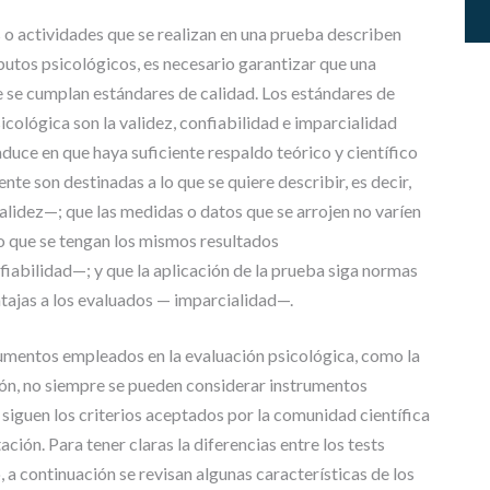
P
E
s o actividades que se realizan en una prueba describen
R
utos psicológicos, es necesario garantizar que una
I
ue se cumplan estándares de calidad. Los estándares de
O
R
cológica son la validez, confiabilidad e imparcialidad
uce en que haya suficiente respaldo teórico y científico
A
nte son destinadas a lo que se quiere describir, es decir,
R
T
alidez—; que las medidas o datos que se arrojen no varíen
Í
o que se tengan los mismos resultados
C
abilidad—; y que la aplicación de la prueba siga normas
U
tajas a los evaluados — imparcialidad—.
L
O
S
rumentos empleados en la evaluación psicológica, como la
Y
ión, no siempre se pueden considerar instrumentos
P
iguen los criterios aceptados por la comunidad científica
O
N
ación. Para tener claras la diferencias entre los tests
E
 a continuación se revisan algunas características de los
N