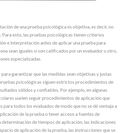
T
R
A
B
etación de una prueba psicológica es objetiva, es decir, no
A
J
. Para esto, las pruebas psicológicas tienen criterios
O
ión e interpretación antes de aplicar una prueba para
S
ona sean iguales si son calificados por un evaluador u otro,
D
ciones especializadas.
E
G
R
:
para garantizar que las medidas sean objetivas y justas
A
 pruebas psicológicas siguen estrictos procedimientos de
D
sultados válidos y confiables. Por ejemplo, en algunas
O
olares suelen seguir procedimientos de aplicación que
s para todos los evaluados de modo que no se dé ventaja a
plicación de la prueba o tener acceso a fuentes de
a determinación de tiempos de aplicación, las indicaciones
espacio de aplicación de la prueba, las instrucciones que se