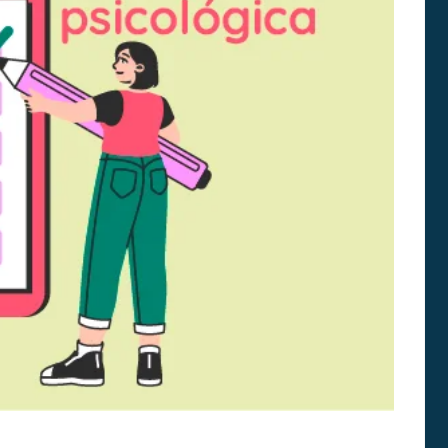
E
A
N
D
O
É
S
M
I
H
C
I
A
S
S
T
O
G
R
U
I
Í
A
A
S
P
A
R
A
A
S
I