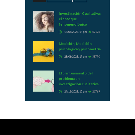
Investigación Cualitativa:
el enfoque
fenomenológico
14/06/2023, 14 pm
52125
Medición, Medición
psicológica y psicometría
28/06/2023, 17 pm
38770
El planteamiento del
problema en
investigación cualitativa
24/11/2023, 12 pm
21769