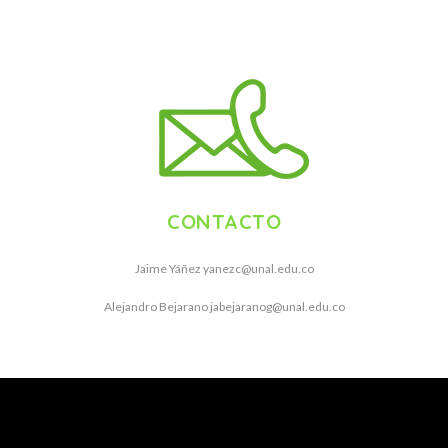
CONTACTO
Jaime Yáñez
yanezc@unal.edu.co
Alejandro Bejarano
jabejaranog@unal.edu.co