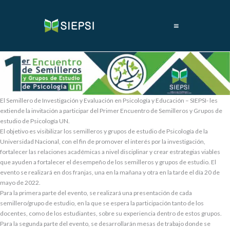
≡
El Semillero de Investigación y Evaluación en Psicología y Educación – SIEPSI- les
extiende la invitación a participar del Primer Encuentro de Semilleros y Grupos de
estudio de Psicología UN.
El objetivo es visibilizar los semilleros y grupos de estudio de Psicología de la
Universidad Nacional, con el fin de promover el interés por la investigación,
fortalecer las relaciones académicas a nivel disciplinar y crear estrategias viables
que ayuden a fortalecer el desempeño de los semilleros y grupos de estudio. El
evento se realizará en dos franjas, una en la mañana y otra en la tarde el día 20 de
mayo de 2022.
Para la primera parte del evento, se realizará una presentación de cada
semillero/grupo de estudio, en la que se espera la participación tanto de los
docentes, como de los estudiantes, sobre su experiencia dentro de estos grupos.
Para la segunda parte del evento, se desarrollarán mesas de trabajo donde se