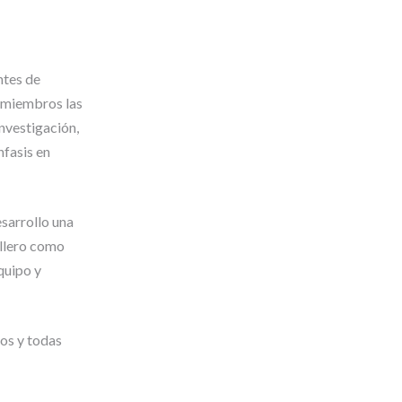
ntes de
s miembros las
nvestigación,
nfasis en
esarrollo una
illero como
quipo y
dos y todas