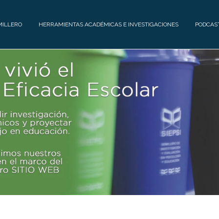
MILLERO
HERRAMIENTAS ACADÉMICAS E INVESTIGACIONES
PODCAS
H
E
R
R
A
M
I
E
N
T
A
S
A
C