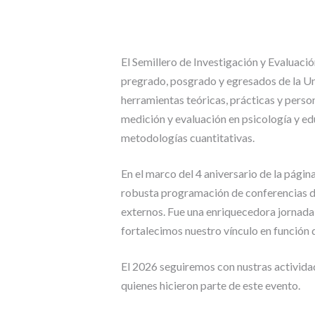
E
N
O
S
El Semillero de Investigación y Evaluaci
H
pregrado, posgrado y egresados de la Un
I
herramientas teóricas, prácticas y pers
S
medición y evaluación en psicología y e
T
O
metodologías cuantitativas.
R
I
En el marco del 4 aniversario de la págin
A
robusta programación de conferencias do
externos. Fue una enriquecedora jornada
fortalecimos nuestro vínculo en función 
El 2026 seguiremos con nustras actividad
quienes hicieron parte de este evento.