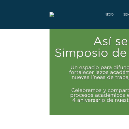
INICIO
SE
E
Q
U
I
P
O
C
O
N
T
Á
C
T