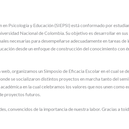
A
D
É
M
ón en Psicología y Educación (SIEPSI) está conformado por estudia
I
iversidad Nacional de Colombia. Su objetivo es desarrollar en su
C
A
onales necesarias para desempeñarse adecuadamente en tareas de i
S
ducación desde un enfoque de construcción del conocimiento con é
G
U
Í
a web, organizamos un Simposio de Eficacia Escolar en el cual se d
A
nde se socializaron distintos proyectos en marcha tanto del sem
S
 académica en la cual celebramos los valores que nos unen como e
P
A
de proyectos futuros.
R
A
es, convencidos de la importancia de nuestra labor. Gracias a toi
A
S
I