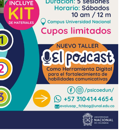
T
R
A
B
A
J
O
S
D
E
G
R
A
D
O