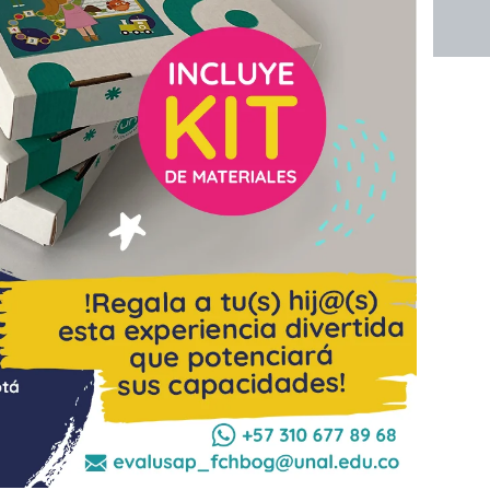
G
N
A
T
U
R
A
S
E
N
E
D
U
C
A
C
I
Ó
N
S
U