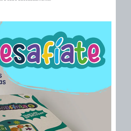
E
A
N
D
O
É
S
M
I
H
C
I
A
S
S
T
O
G
R
U
I
Í
A
A
S
P
A
R
A
A
S
I