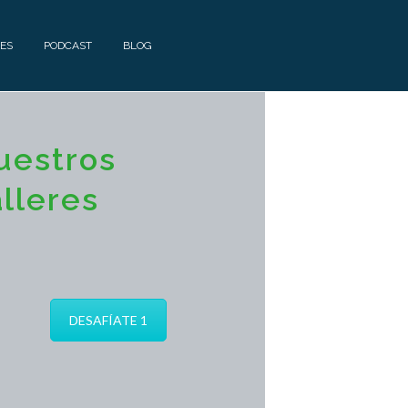
ES
PODCAST
BLOG
uestros
lleres
DESAFÍATE 1