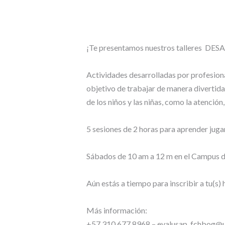
¡Te presentamos nuestros talleres DES
Actividades desarrolladas por profesion
objetivo de trabajar de manera divertida
de los niños y las niñas, como la atención
5 sesiones de 2 horas para aprender jug
Sábados de 10 am a 12 m en el Campus d
Aún estás a tiempo para inscribir a tu(s)
Más información:
+57 310 677 8968 – evalusap_fchbog@u