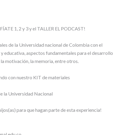
P
E
R
I
O
AFÍATE 1, 2 y 3 y el TALLER EL PODCAST!
R
A
ales de la Universidad nacional de Colombia con el
R
 y educativa, aspectos fundamentales para el desarrollo
T
, la motivación, la memoria, entre otros.
Í
C
U
ando con nuestro KIT de materiales
L
O
e la Universidad Nacional
S
Y
P
 hijos(as) para que hagan parte de esta experiencia!
O
N
E
N
nal.edu.co