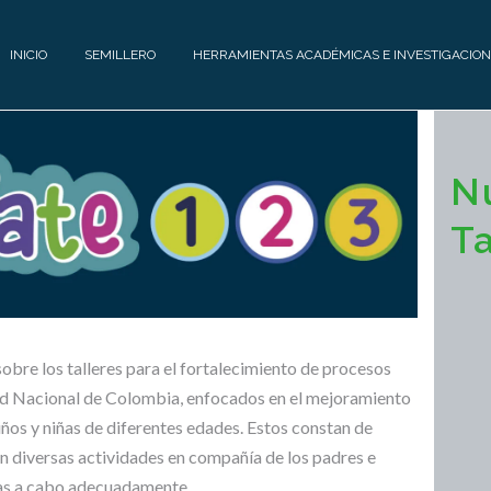
INICIO
SEMILLERO
HERRAMIENTAS ACADÉMICAS E INVESTIGACION
E
H
N
Q
E
U
R
Ta
I
R
P
A
O
M
I
C
E
O
N
obre los talleres para el fortalecimiento de procesos
N
T
ad Nacional de Colombia, enfocados en el mejoramiento
T
A
Á
niños y niñas de diferentes edades. Estos constan de
S
C
A
an diversas actividades en compañía de los padres e
T
C
rlas a cabo adecuadamente.