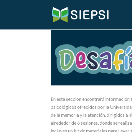
En esta sección encontrará información s
psicológicos ofrecidos por la Universid
de la memoria y la atención, dirigidos a 
alrededor de 6 sesiones, donde se realiz
incluyen un kit de materiales para lleva