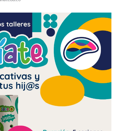
C
I
A
S
T
E
S
I
S
D
E
M
A
E
S
T
R
Í
A