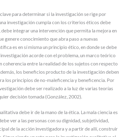
clave para determinar si la investigación se rige por
una investigación cumpla con los criterios éticos debe
al, debe integrar una intervención que permita la mejora en
o que genere conocimiento que abra paso a nuevas
tífica es en sí misma un principio ético, en donde se debe
 investigación acorde con el problema, un marco teórico
n coherencia entre la realidad de los sujetos con respecto
Además, los beneficios producto de la investigación deben
ora los principios de no-maleficencia y beneficencia. Por
nvestigación debe ser realizado a la luz de varias teorías
quier decisión tomada (González, 2002).
litativa debe ir de la mano de la ética. La mala ciencia es
ebe ver a las personas con su dignidad, subjetividad,
pal de la acción investigadora y a partir de allí, construir
 Sigue siendo un reto para la investigación cualitativa el