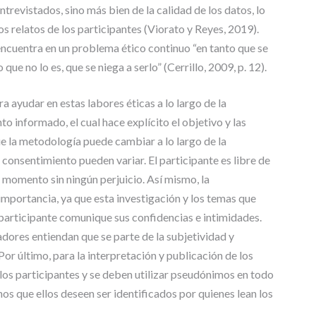
T
ntrevistados, sino más bien de la calidad de los datos, lo
R
os relatos de los participantes (Viorato y Reyes, 2019).
A
encuentra en un problema ético continuo “en tanto que se
B
A
ue no lo es, que se niega a serlo” (Cerrillo, 2009, p. 12).
J
O
 ayudar en estas labores éticas a lo largo de la
S
to informado, el cual hace explícito el objetivo y las
D
ue la metodología puede cambiar a lo largo de la
E
G
l consentimiento pueden variar. El participante es libre de
R
r momento sin ningún perjuicio. Así mismo, la
A
 importancia, ya que esta investigación y los temas que
D
O
participante comunique sus confidencias e intimidades.
adores entiendan que se parte de la subjetividad y
Por último, para la interpretación y publicación de los
 los participantes y se deben utilizar pseudónimos en todo
os que ellos deseen ser identificados por quienes lean los