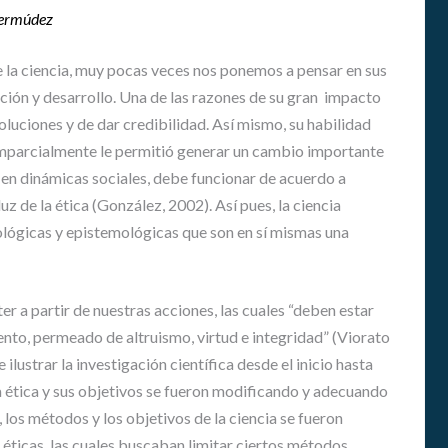
E
A
Bermúdez
N
D
O
É
S
la ciencia, muy pocas veces nos ponemos a pensar en sus
M
I
ión y desarrollo. Una de las razones de su gran impacto
H
C
oluciones y de dar credibilidad. Así mismo, su habilidad
I
A
S
imparcialmente le permitió generar un cambio importante
S
T
a en dinámicas sociales, debe funcionar de acuerdo a
O
G
luz de la ética (González, 2002). Así pues, la ciencia
R
U
ológicas y epistemológicas que son en sí mismas una
I
Í
A
A
S
P
ter a partir de nuestras acciones, las cuales “deben estar
A
to, permeado de altruismo, virtud e integridad” (Viorato
R
 ilustrar la investigación científica desde el inicio hasta
A
A
la ética y sus objetivos se fueron modificando y adecuando
S
, los métodos y los objetivos de la ciencia se fueron
I
 éticas, las cuales buscaban limitar ciertos métodos,