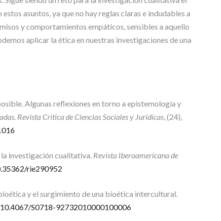
 estos asuntos, ya que no hay reglas claras e indudables a
omisos y comportamientos empáticos, sensibles a aquello
odemos aplicar la ética en nuestras investigaciones de una
mposible. Algunas reflexiones en torno a epistemología y
as. Revista Crítica de Ciencias Sociales y Jurídicas
, (24),
71016
la investigación cualitativa.
Revista Iberoamericana de
10.35362/rie290952
 bioética y el surgimiento de una bioética intercultural.
org/10.4067/S0718-92732010000100006