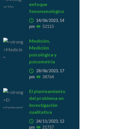
enfoque
fenomenológico
14/06/2023, 14
pm
52115
Medición,
Medición
psicológica y
psicometría
28/06/2023, 17
pm
38764
El planteamiento
del problema en
investigación
cualitativa
24/11/2023, 12
pm
21757