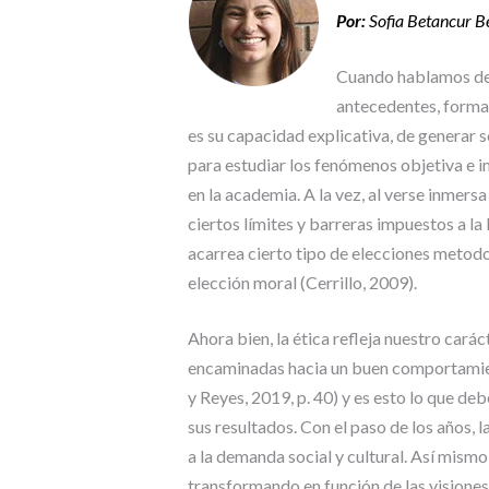
Por:
Sofia Betancur 
Cuando hablamos de 
antecedentes, formac
es su capacidad explicativa, de generar s
para estudiar los fenómenos objetiva e 
en la academia. A la vez, al verse inmers
ciertos límites y barreras impuestos a la 
acarrea cierto tipo de elecciones metod
elección moral (Cerrillo, 2009).
Ahora bien, la ética refleja nuestro carác
encaminadas hacia un buen comportamien
y Reyes, 2019, p. 40) y es esto lo que debe
sus resultados. Con el paso de los años, 
a la demanda social y cultural. Así mismo
transformando en función de las visiones