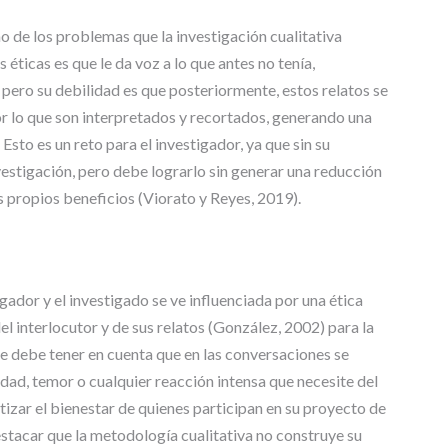
C
o de los problemas que la investigación cualitativa
I
A
s éticas es que le da voz a lo que antes no tenía,
S
, pero su debilidad es que posteriormente, estos relatos se
por lo que son interpretados y recortados, generando una
T
E
Esto es un reto para el investigador, ya que sin su
S
vestigación, pero debe lograrlo sin generar una reducción
I
s propios beneficios (Viorato y Reyes, 2019).
S
D
E
M
A
tigador y el investigado se ve influenciada por una ética
E
l interlocutor y de sus relatos (González, 2002) para la
S
e debe tener en cuenta que en las conversaciones se
T
R
ad, temor o cualquier reacción intensa que necesite del
Í
zar el bienestar de quienes participan en su proyecto de
A
estacar que la metodología cualitativa no construye su