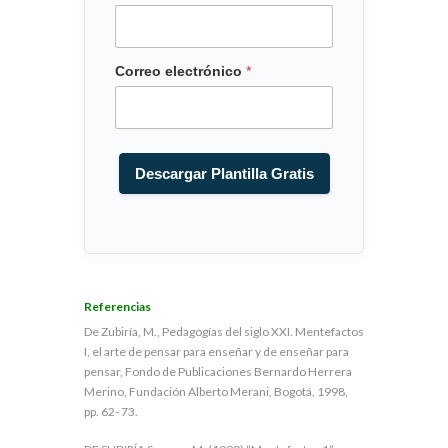
C
o
r
r
Correo electrónico
*
e
o
*
Descargar Plantilla Gratis
Referencias
De Zubiría, M., Pedagogías del siglo XXI. Mentefactos
I, el arte de pensar para enseñar y de enseñar para
pensar, Fondo de Publicaciones Bernardo Herrera
Merino, Fundación Alberto Merani, Bogotá, 1998,
pp. 62- 73.