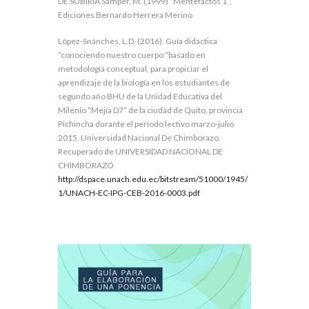
DE SUBIRÍA Samper, M. (1999) “Mentefactos 1”,
Ediciones Bernardo Herrera Merino
López-Snánches, L.D. (2016). Guía didáctica
“conociendo nuestro cuerpo “basado en
metodología conceptual, para propiciar el
aprendizaje de la biología en los estudiantes de
segundo año BHU de la Unidad Educativa del
Milenio “Mejía D7” de la ciudad de Quito, provincia
Pichincha durante el período lectivo marzo-julio
2015. Universidad Nacional De Chimborazo.
Recuperado de UNIVERSIDAD NACIONAL DE
CHIMBORAZO
http://dspace.unach.edu.ec/bitstream/51000/1945/
1/UNACH-EC-IPG-CEB-2016-0003.pdf