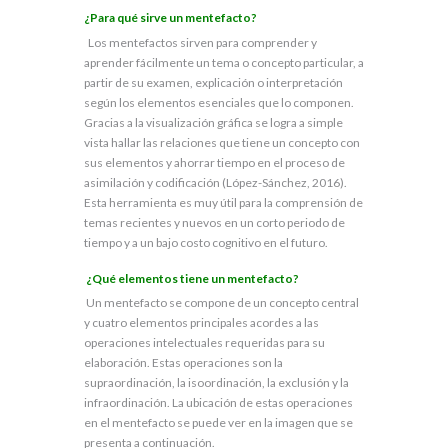
t
¿Para qué sirve un mentefacto?
r
Los mentefactos sirven para comprender y
ó
n
aprender fácilmente un tema o concepto particular, a
i
partir de su examen, explicación o interpretación
c
según los elementos esenciales que lo componen.
o
Gracias a la visualización gráfica se logra a simple
vista hallar las relaciones que tiene un concepto con
sus elementos y ahorrar tiempo en el proceso de
asimilación y codificación (López-Sánchez, 2016).
Esta herramienta es muy útil para la comprensión de
temas recientes y nuevos en un corto periodo de
tiempo y a un bajo costo cognitivo en el futuro.
¿Qué elementos tiene un mentefacto?
Un mentefacto se compone de un concepto central
y cuatro elementos principales acordes a las
operaciones intelectuales requeridas para su
elaboración. Estas operaciones son la
supraordinación, la isoordinación, la exclusión y la
infraordinación. La ubicación de estas operaciones
en el mentefacto se puede ver en la imagen que se
presenta a continuación.