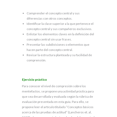
Comprender el concepto central y sus
diferencias con otros conceptos.
Identificar la clase superior a la que pertenece el
concepto central y sus compañeros exclusivos.
Enlistar los elementos claves en la definición del
concepto central sin usar frases.
Presentar las subdivisiones o elementos que
hacen parte del concepto central.
Revisar la estructura planteada y su facilidad de
comprensión.
Ejercicio práctico
Para conocer el nivel de compresión sobre los
mentefactos, se propone una actividad práctica para
que sea desarrollada y evaluada según la rúbrica de
evaluación presentada en esta guía. Para ello, se
propone leer el artículo titulado “Conceptos básicos
acerca de las pruebas de actitud” (Lancheros et. al,