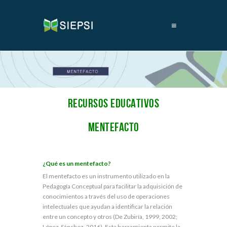
≡
RECURSOS EDUCATIVOS
MENTEFACTO
¿Qué es un mentefacto?
El mentefacto es un instrumento utilizado en la
Pedagogía Conceptual para facilitar la adquisición de
conocimientos a través del uso de operaciones
intelectuales que ayudan a identificar la relación
entre un concepto y otros (De Zubiría, 1999, 2002;
López-Sánchez, 2016). Esta herramienta permite la