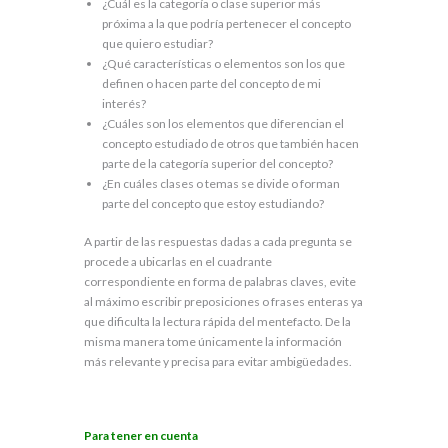
¿Cuál es la categoría o clase superior más
próxima a la que podría pertenecer el concepto
que quiero estudiar?
¿Qué características o elementos son los que
definen o hacen parte del concepto de mi
interés?
¿Cuáles son los elementos que diferencian el
concepto estudiado de otros que también hacen
parte de la categoría superior del concepto?
¿En cuáles clases o temas se divide o forman
parte del concepto que estoy estudiando?
A partir de las respuestas dadas a cada pregunta se
procede a ubicarlas en el cuadrante
correspondiente en forma de palabras claves, evite
al máximo escribir preposiciones o frases enteras ya
que dificulta la lectura rápida del mentefacto. De la
misma manera tome únicamente la información
más relevante y precisa para evitar ambigüedades.
Para tener en cuenta