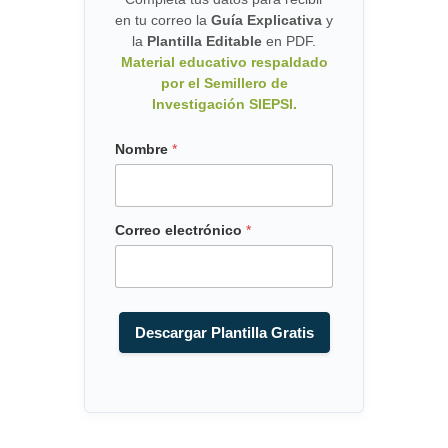
en tu correo la
Guía Explicativa
y
la
Plantilla Editable
en PDF.
Material educativo respaldado
por el Semillero de
Investigación SIEPSI.
C
Nombre
*
o
r
r
e
Correo electrónico
*
o
C
o
r
r
Descargar Plantilla Gratis
e
o
e
l
e
c