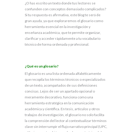
¿O has escrito un texto donde tus lectores se
confunden con conceptos demasiado complicados?
Si tu respuesta es afirmativa, este blog te será de
gran ayuda, ya que exploraremos el glosario como
herramienta esencial en la investigación y
enseñanza académica, que te permite organizar,
clarificar y acceder rápidamente a tu vocabulario
técnico de forma ordenada y profesional.
¿Qué es un glosario
?
El glosario es una lista ordenada alfabéticamente
que recopila los términos técnicos o especializados
de un texto, acompañados de sus definiciones
concisas. Lejos de ser un apartado opcional o
meramente decorativo, funciona como una
herramienta estratégica en la comunicación
académica y científica. En tesis, artículos y otros
trabajos de investigación, el glosario no solo facilita
la comprensión del lector al contextualizar términos
clave sin interrumpir el flujo narrativo principal (UPC,