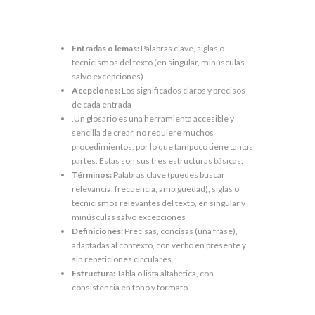
Entradas o lemas:
Palabras clave, siglas o
tecnicismos del texto (en singular, minúsculas
salvo excepciones).
Acepciones:
Los significados claros y precisos
de cada entrada
.Un glosario es una herramienta accesible y
sencilla de crear, no requiere muchos
procedimientos, por lo que tampoco tiene tantas
partes. Estas son sus tres estructuras básicas:
Términos:
Palabras clave (puedes buscar
relevancia, frecuencia, ambiguedad), siglas o
tecnicismos relevantes del texto, en singular y
minúsculas salvo excepciones
Definiciones:
Precisas, concisas (una frase),
adaptadas al contexto, con verbo en presente y
sin repeticiones circulares
Estructura:
Tabla o lista alfabética, con
consistencia en tono y formato.