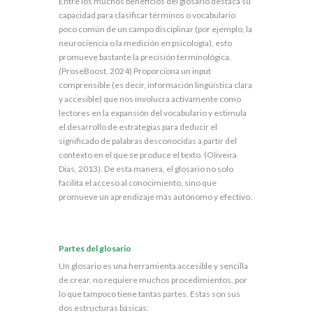
Entre los muchos beneficios del glosario destaca su
capacidad para clasificar términos o vocabulario
poco común de un campo disciplinar (por ejemplo, la
neurociencia o la medición en psicología), esto
promueve bastante la precisión terminológica.
(ProseBoost, 2024) Proporciona un input
comprensible (es decir, información lingüística clara
y accesible) que nos involucra activamente como
lectores en la expansión del vocabulario y estimula
el desarrollo de estrategias para deducir el
significado de palabras desconocidas a partir del
contexto en el que se produce el texto. (Oliveira
Dias, 2013). De esta manera, el glosario no solo
facilita el acceso al conocimiento, sino que
promueve un aprendizaje más autónomo y efectivo.
Partes del glosario
Un glosario es una herramienta accesible y sencilla
de crear, no requiere muchos procedimientos, por
lo que tampoco tiene tantas partes. Estas son sus
dos estructuras básicas: