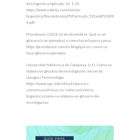
de Lingüística Aplicada, 13, 1-15.
https://www.nebrija.com/revista-
linguistica/files/articulosPDF/articulo_532addf52b99
6.pdf
​Proseboost. (2024, 22 de diciembre). Qué es un
glosario (con ejemplos) y cómo hacerlo paso a paso.
https://proseboost.com/es/blog/que-es-como-se-
hace-glosario-ejemplos
​Universitat Politècnica de Catalunya. (s.f.). Cómo se
elabora un glosario de investigación. Servei de
Llengua i Terminològia.
https://www.upc.edu/slt/ca/redaccio-i-
comunicacio/recursos-redaccio/criteris-
linguistics/como-se-elabora-un-glosario-de-
investigacion