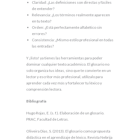
Claridad: ¿Las definiciones son directas y fáciles
de entender?
Relevancia: ¿Los términos realmente aparecen
en tu texto?
Orden: ¿Está perfectamente alfabético sin
errores?
Consistencia: ¿Mismo estilo profesional en todas
las entradas?
Y ¡listo! ya tienes las herramientas para poder
dominar cualquier texto académico. El glosario no
solo organiza tus ideas, sino que te convierte en un
lector y escritor más profesional, utilízalo para
aprender cada vez más y fortalecer tu léxico y
comprensión lectora.
Bibliografía
Hugo Rojas, E. (s. f.). Elaboración de un glosario.
PRAC, Facultad de Letras.
Oliveira Dias, S. (2013). El glosario como propuesta
didáctica en el aprendizaje de léxico. Revista Nebrija