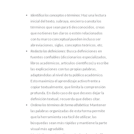
Identifica los conceptos o términos:
Haz una lectura
inicial del texto, subraya, encierra o anota los
términos que sean para ti desconocidos, creas
que no tienes tan claros o estén relacionados
con tu marco conceptual pueden incluso ser
abreviaciones, siglas, conceptos teóricos, etc.
Redacta las definiciones:
Busca definiciones en
fuentes confiables (diccionarios especializados,
libros académicos, artículos científicos) y escribe
las explicaciones con tus propias palabras,
adaptándolas al nivel de tu público académico.
Esto maximiza el aprendizaje activo frente a
copiar textualmente, que limita la comprensión
profunda. En dado caso de que desees dejar la
definición textual, recuerda que debes citar.
Ordena los términos de forma alfabética:
Mantener
las palabras organizadas de esta forma permite
que la herramienta sea fácil de utilizar, las
búsquedas sean más rápidas y mantiene la parte
visual más agradable.