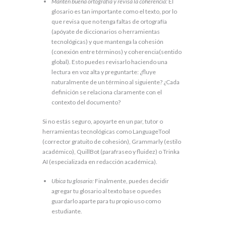
Mantén buena ortografía y revisa la coherencia:
El
glosario es tan importante como el texto, por lo
que revisa que no tenga faltas de ortografía
(apóyate de diccionarios o herramientas
tecnológicas) y que mantenga la cohesión
(conexión entre términos) y coherencia(sentido
global). Esto puedes revisarlo haciendo una
lectura en voz alta y preguntarte: ¿fluye
naturalmente de un término al siguiente? ¿Cada
definición se relaciona claramente con el
contexto del documento?
Si no estás seguro, apoyarte en un par, tutor o
herramientas tecnológicas como LanguageTool
(corrector gratuito de cohesión), Grammarly (estilo
académico), QuillBot (parafraseo y fluidez) o Trinka
AI (especializada en redacción académica).
Ubica tu glosario:
Finalmente, puedes decidir
agregar tu glosario al texto base o puedes
guardarlo aparte para tu propio uso como
estudiante.