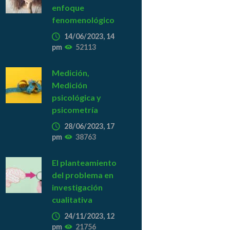
enfoque
fenomenológico
14/06/2023, 14
pm
52113
Medición,
Medición
psicológica y
psicometría
28/06/2023, 17
pm
38763
El planteamiento
del problema en
investigación
cualitativa
24/11/2023, 12
pm
21756