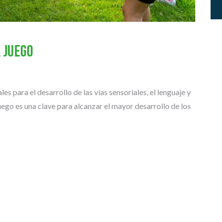
P
E
R
I
O
 juego
R
A
R
es para el desarrollo de las vías sensoriales, el lenguaje y
T
Í
juego es una clave para alcanzar el mayor desarrollo de los
C
U
L
O
S
Y
P
O
N
E
N