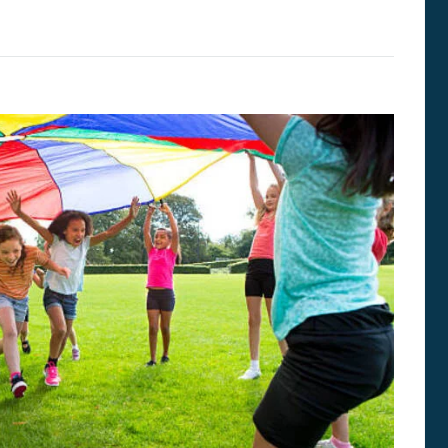
G
N
A
T
U
R
A
S
E
N
E
D
U
C
A
C
I
Ó
N
S
U