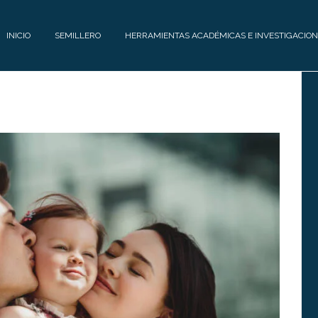
INICIO
SEMILLERO
HERRAMIENTAS ACADÉMICAS E INVESTIGACION
E
H
Q
E
U
R
I
R
P
A
O
M
I
C
E
O
N
N
T
T
A
Á
S
C
A
T
C