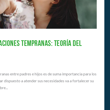
E
A
N
D
O
É
S
M
I
H
C
I
A
S
S
aciones tempranas: teoría del
T
O
G
R
U
I
Í
A
A
S
pranas entre padres e hijos es de suma importancia para los
P
A
star dispuesto a atender sus necesidades va a fortalecer su
R
re...
A
A
S
I