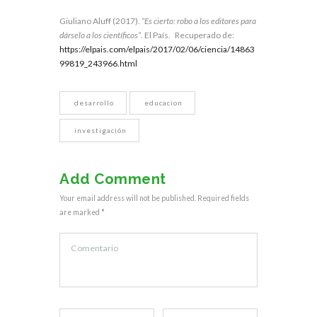
Giuliano Aluff (2017).
“Es cierto: robo a los editores para
dárselo a los científicos”
. El País. Recuperado de:
https://elpais.com/elpais/2017/02/06/ciencia/14863
99819_243966.html
desarrollo
educacion
investigación
Add Comment
Your email address will not be published. Required fields
are marked *