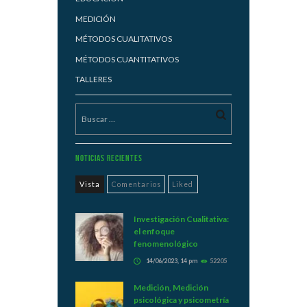
MEDICIÓN
MÉTODOS CUALITATIVOS
MÉTODOS CUANTITATIVOS
TALLERES
Noticias Recientes
Vista
Comentarios
Liked
Investigación Cualitativa:
el enfoque
fenomenológico
14/06/2023, 14 pm
52205
Medición, Medición
psicológica y psicometría