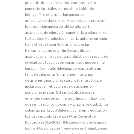
propósito de las referencias, como artículo o
ponencia, las cuáles son usadas al hablar de
bibliografía o el tema de búsqueda de
artículos/investigaciones, ya que es común asociar
la tarea de búsqueda de bibliografía con las
actividades de educación superior, la producción de
textos, tesis y productos afines. La anterior omisión
tiene el fin de hacer énfasis en que estas
herramientas no están limitadas a dichas
actividades, sino que es una habilidad que resulta de
utilidad para todas las personas, dado que permite
buscar información fidedigna y precisa sobre un
tema de interés, así mismo, permite tomar
decisiones o posiciones con una fuente sólida, e
incluso poder retractarse de decisiones o
posiciones previas. Este propósito se puede
entender como pensamiento crítico, una habilidad
que se ha reconocido como vital para los ciudadanos
colombianos, la cual deben adquirir en la educación
básica y secundaria del país (Plan Decenal de
Educación 2016-2026).
[Me parece interesante que se
haga un blog corto sobre lineamientos de Chatgpt, porque