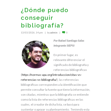
¿Dónde puedo
conseguir
bibliografía?
13/03/2026, 14 pm
by
admin
0
Por Rafael Santiago Salas
Integrante SIEPSI
En primer lugar, es
relevante diferenciar el
significado de bibliografía y
referencias bibliográficas
(
https://normas-apa.org/introduccion/citas-vs-
referencias-vs-bibliografia/
), las referencias
bibliográficas corresponden a la identificación que
permite consultar la fuente que tiene la información,
son citadas, mientras que la bibliografía se entiende
como la lista de referencias bibliográficas en las
cuales, el creador de dicha lista, se basó para
sustentar o apoyar su planteamiento . Teniendo esta