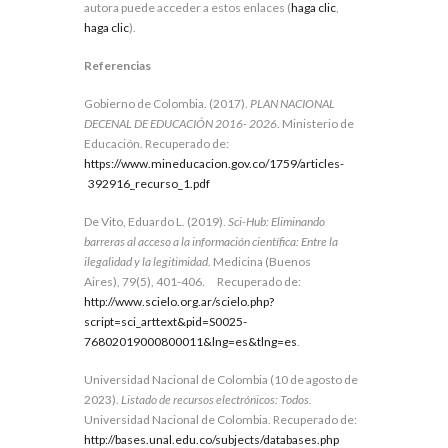
autora puede acceder a estos enlaces (
haga clic
,
haga clic
).
Referencias
Gobierno de Colombia. (2017).
PLAN NACIONAL
DECENAL DE EDUCACIÓN 2016- 2026
. Ministerio de
Educación. Recuperado de:
https://www.mineducacion.gov.co/1759/articles-
392916_recurso_1.pdf
De Vito, Eduardo L. (2019).
Sci-Hub: Eliminando
barreras al acceso a la información científica: Entre la
ilegalidad y la legitimidad
. Medicina (Buenos
Aires), 79(5), 401-406. Recuperado de:
http://www.scielo.org.ar/scielo.php?
script=sci_arttext&pid=S0025-
76802019000800011&lng=es&tlng=es
.
Universidad Nacional de Colombia (10 de agosto de
2023).
Listado de recursos electrónicos: Todos.
Universidad Nacional de Colombia. Recuperado de:
http://bases.unal.edu.co/subjects/databases.php