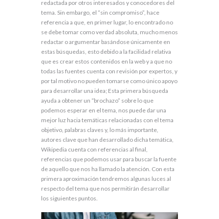
redactada por otros interesados y conocedores del
tema. Sin embargo, el “sin compromiso”, hace
referencia a que, en primer lugar, lo encontrado no
se debe tomar como verdad absoluta, mucho menos
redactar o argumentar basándose únicamente en
estas búsquedas, esto debido a la facilidad relativa
que es crear estos contenidos en la web y a que no
todas las fuentes cuenta con revisión por expertos, y
por tal motivo no pueden tomarse como único apoyo
para desarrollar una idea; Esta primera búsqueda
ayuda a obtener un “brochazo” sobre lo que
podemos esperar en el tema, nos puede dar una
mejor luz hacia temáticas relacionadas con el tema
objetivo, palabras claves y, lo más importante,
autores clave que han desarrollado dicha temática,
Wikipedia cuenta con referencias al final,
referencias que podemos usar para buscar la fuente
de aquello que nos ha llamado la atención. Con esta
primera aproximación tendremos algunas luces al
respecto del tema que nos permitirán desarrollar
los siguientes puntos.