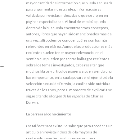
mayor cantidad de información que pueda ser usada
para argumentar nuestra idea, información ya
validada por revistas indexadas o que se alojen en
páginas especializadas. Al final de esta búsqueda
dentro de la búsqueda encontraremos conceptos,
autores, libros que hayan sido mencionados más de
una vez, allí podemos conocer cuáles son los más
relevantes en el área. Aunque las producciones más
recientes suelen tener mayor relevancia, en el
sentido que pueden presentar hallazgos recientes
sobre los temas investigados, cabe resaltar que
muchos libros y artículos pionero siguen siendo una
base importante, en la cual apoyarse, el ejemplo de la
selección sexual de Darwin, la cuál ha sido nutrida a
través de los años, pero al momento de explicarla se
sigue citando el
origen de las especies
de Charles
Darwin.
La barrera al conocimiento
Esa tal barrera no existe.
Se sabe que para acceder a un
artículo en revista indexada o la mayoría de
contenido investigativo hay que pagar una