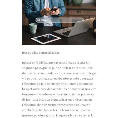
Búsquedas especializadas
Busqué en la bibliografía y una cosa llevó a la otra.
Un
segundo paso que se puede utilizar es la búsqueda
dentro de la búsqueda, es decir, en un artículo, blog o
video que nos haya parecido interesante o parezca
relevante, se puede buscar en quiénes y en qué se
basó el autor para desarrollar dicho material, una vez
tengamos los autores u obras más citadas podemos
dirigirnos a éstas para encontrar más información
relevante, de esta forma vamos creando una red
amplia de artículos, autores, temas relacionados
que nos pueden ayudar. Lo que se busca es tener la