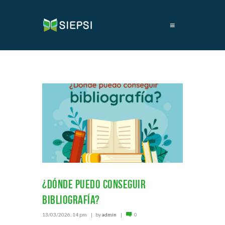
≡
¿Dónde puedo conseguir
bibliografía?
13/03/2026, 14 pm
by
admin
0