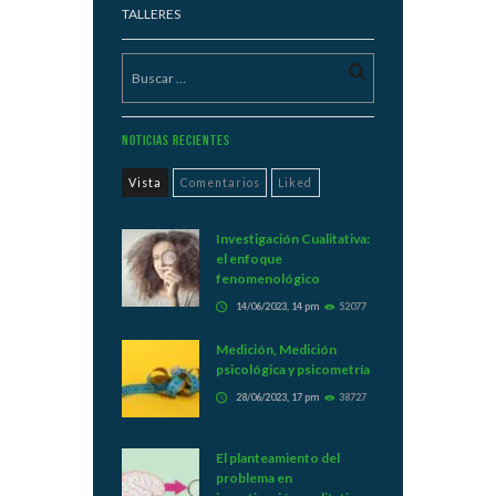
TALLERES
Noticias Recientes
Vista
Comentarios
Liked
Investigación Cualitativa:
el enfoque
fenomenológico
14/06/2023, 14 pm
52077
Medición, Medición
psicológica y psicometría
28/06/2023, 17 pm
38727
El planteamiento del
problema en