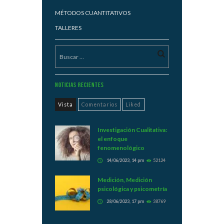
MÉTODOS CUANTITATIVOS
TALLERES
Noticias Recientes
Vista
Comentarios
Liked
Investigación Cualitativa:
el enfoque
fenomenológico
14/06/2023, 14 pm
52124
Medición, Medición
psicológica y psicometría
28/06/2023, 17 pm
38769