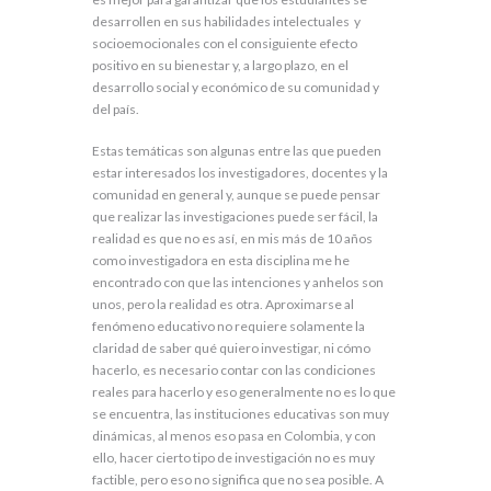
desarrollen en sus habilidades intelectuales y
socioemocionales con el consiguiente efecto
positivo en su bienestar y, a largo plazo, en el
desarrollo social y económico de su comunidad y
del país.
Estas temáticas son algunas entre las que pueden
estar interesados los investigadores, docentes y la
comunidad en general y, aunque se puede pensar
que realizar las investigaciones puede ser fácil, la
realidad es que no es así, en mis más de 10 años
como investigadora en esta disciplina me he
encontrado con que las intenciones y anhelos son
unos, pero la realidad es otra. Aproximarse al
fenómeno educativo no requiere solamente la
claridad de saber qué quiero investigar, ni cómo
hacerlo, es necesario contar con las condiciones
reales para hacerlo y eso generalmente no es lo que
se encuentra, las instituciones educativas son muy
dinámicas, al menos eso pasa en Colombia, y con
ello, hacer cierto tipo de investigación no es muy
factible, pero eso no significa que no sea posible. A