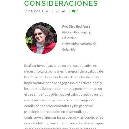
CONSIDERACIONES
15/02/2022, 11 am
by
admin
0
Por: Olga Rodríguez
PhD. en Psicología y
Educación
Universidad Nacional de
Colombia
Realizar investigaciones en el área educativa es
necesario para avanzar en la mejora de la calidad de
la educación. Conocer los efectos de las distintas
implementaciones pedagógicas y didácticas, como
los efectos de los sentimientos y pensamientos en
el desempeño académico o el valor agregado en los
resultados académicos al contar con mejores
condiciones socioeconómicas y los procesos
psicológicos implicados en el aprendizaje,
contribuye a mejorar los procesos y las condiciones
que se adelantan en la institución educativa y lo que
es mejor para garantizar que los estudiantes se