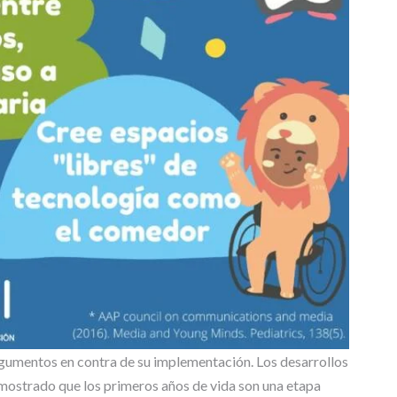
C
I
A
S
T
E
S
I
S
D
E
M
A
E
S
T
R
Í
gumentos en contra de su implementación. Los desarrollos
A
mostrado que los primeros años de vida son una etapa