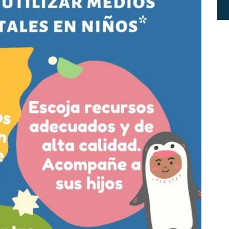
P
E
R
I
O
R
A
R
T
Í
C
U
L
O
S
Y
P
O
N
E
N