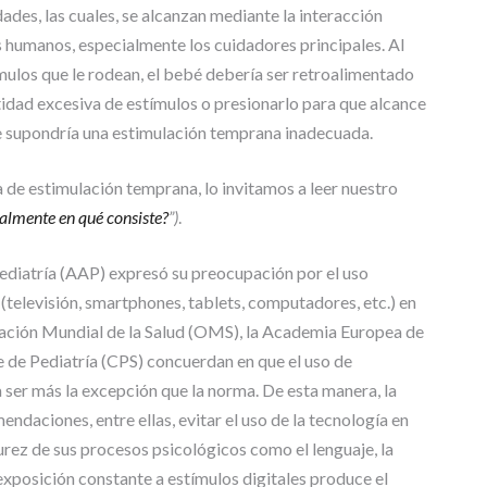
T
ades, las cuales, se alcanzan mediante la interacción
R
s humanos, especialmente los cuidadores principales. Al
A
tímulos que le rodean, el bebé debería ser retroalimentado
B
A
tidad excesiva de estímulos o presionarlo para que alcance
J
ue supondría una estimulación temprana inadecuada.
O
S
a de estimulación temprana, lo invitamos a leer nuestro
D
almente en qué consiste?
”)
.
E
G
R
ediatría (AAP) expresó su preocupación por el uso
A
televisión, smartphones, tablets, computadores, etc.) en
D
zación Mundial de la Salud (OMS), la Academia Europea de
O
 de Pediatría (CPS) concuerdan en que el uso de
ser más la excepción que la norma. De esta manera, la
ndaciones, entre ellas, evitar el uso de la tecnología en
rez de sus procesos psicológicos como el lenguaje, la
 exposición constante a estímulos digitales produce el