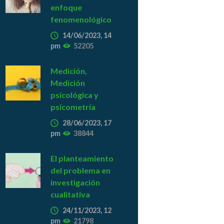
enfoque
fenomenológico
14/06/2023, 14
pm
52205
Medición,
Medición
psicológica y
psicometría
28/06/2023, 17
pm
38844
El planteamiento
del problema en
investigación
cualitativa
24/11/2023, 12
pm
21798