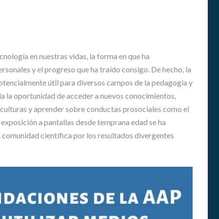
G
N
A
T
U
R
cnología en nuestras vidas, la forma en que ha
A
rsonales y el progreso que ha traído consigo. De hecho, la
S
otencialmente útil para diversos campos de la pedagogía y
E
N
inda la oportunidad de acceder a nuevos conocimientos,
E
s culturas y aprender sobre conductas prosociales como el
D
la exposición a pantallas desde temprana edad se ha
U
 comunidad científica por los resultados divergentes
C
A
.
C
I
Ó
N
S
U