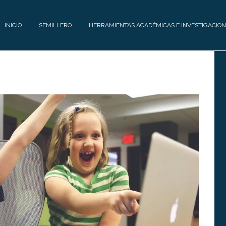
INICIO
SEMILLERO
HERRAMIENTAS ACADÉMICAS E INVESTIGACION
E
H
Q
E
U
R
I
R
P
A
O
M
I
C
E
O
N
N
T
T
A
Á
S
C
A
T
C