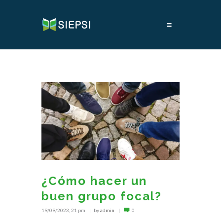
≡
¿Cómo hacer un
buen grupo focal?
19/09/2023, 21 pm
by
admin
0