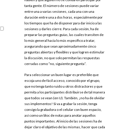
tanta gente. El número de sesiones puede variar
entre una a varias sesiones, cada una con una
duración entre una a dos horas, especialmente por
los tiempos que ha de disponer para dar inicio a las
sesiones y darles cierre. Para cada sesión, ha de
preparar las preguntas guías, las cuales transiten de
lo más general hacia lo más específico a tratar,
asegurando que sean aproximadamente cinco
preguntas abiertas y flexibles y que logren estimular
la discusión, no que solo permitan las respuestas
cerradas como “no, siguiente pregunta”.
Para seleccionar un buen lugar es preferible que
escoja uno de fácil acceso, conocido por el grupo,
que no tenga tanto ruido u otros distractores y que
permita a los participantes distribuirse de tal manera
que todos se vean (en U). También, ¡no ha de olvidar
sus implementos! Si va a grabar la sesión, tenga
consigo la grabadora o el celular con buen espacio,
así como un bloc de notas para anotar aquellos
puntos importantes. Al inicio de las sesiones ha de
dejar claro el objetivo de las mismas, hacer que cada