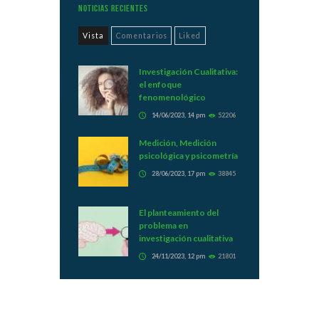
Noticias Recientes
Vista
Comentarios
Liked
Investigación Cualitativa:
el enfoque
fenomenológico
14/06/2023, 14 pm
52206
Medición, Medición
psicológica y psicometría
28/06/2023, 17 pm
38845
El planteamiento del
problema en
investigación cualitativa
24/11/2023, 12 pm
21801