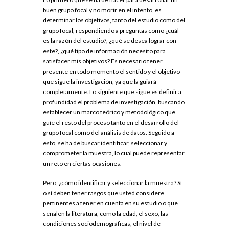
buen grupo focal y no morir en el intento, es
determinar los objetivos, tanto del estudio como del
grupo focal, respondiendo a preguntas como ¿cuál
es la razón del estudio?, ¿qué se desea lograr con
este?, ¿qué tipo de información necesito para
satisfacer mis objetivos? Es necesario tener
presente en todo momento el sentido y el objetivo
que sigue la investigación, ya que la guiará
completamente. Lo siguiente que sigue es definir a
profundidad el problema de investigación, buscando
establecer un marco teórico y metodológico que
guíe el resto del proceso tanto en el desarrollo del
grupo focal como del análisis de datos. Seguido a
esto, se ha de buscar identificar, seleccionar y
comprometer la muestra, lo cual puede representar
un reto en ciertas ocasiones.
Pero, ¿cómo identificar y seleccionar la muestra? Sí
o sí deben tener rasgos que usted considere
pertinentes a tener en cuenta en su estudio o que
señalen la literatura, como la edad, el sexo, las
condiciones sociodemográficas, el nivel de