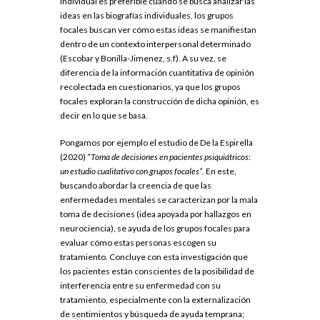
individual es preferible cuando se busca analizar las
ideas en las biografías individuales, los grupos
focales buscan ver cómo estas ideas se manifiestan
dentro de un contexto interpersonal determinado
(Escobar y Bonilla-Jimenez, s.f). A su vez, se
diferencia de la información cuantitativa de opinión
recolectada en cuestionarios, ya que los grupos
focales exploran la construcción de dicha opinión, es
decir en lo que se basa.
Pongamos por ejemplo el estudio de De la Espirella
(2020) “
Toma de decisiones en pacientes psiquiátricos:
un estudio cualitativo con grupos focales”
. En este,
buscando abordar la creencia de que las
enfermedades mentales se caracterizan por la mala
toma de decisiones (idea apoyada por hallazgos en
neurociencia), se ayuda de los grupos focales para
evaluar cómo estas personas escogen su
tratamiento. Concluye con esta investigación que
los pacientes están conscientes de la posibilidad de
interferencia entre su enfermedad con su
tratamiento, especialmente con la externalización
de sentimientos y búsqueda de ayuda temprana;