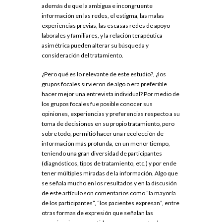
además de que la ambigua e incongruente
información en las redes, el estigma, las malas
experiencias previas, las escasas redes de apoyo
laborales y familiares, y la relación terapéutica
asimétrica pueden alterar su búsqueda y
consideración del tratamiento.
¿Pero qué es lo relevante de este estudio?, ¿los
grupos focales sirvieron de algo o era preferible
hacer mejor una entrevista individual? Por medio de
los grupos focales fue posible conocer sus
opiniones, experiencias y preferencias respecto a su
toma de decisiones en su propio tratamiento, pero
sobre todo, permitió hacer una recolección de
información más profunda, en un menor tiempo,
teniendo una gran diversidad de participantes
(diagnósticos, tipos de tratamiento, etc.) y por ende
tener múltiples miradas de la información. Algo que
se señala mucho en los resultados y en la discusión
de este artículo son comentarios como “la mayoría
de los participantes”, “los pacientes expresan”, entre
otras formas de expresión que señalan las