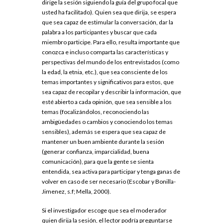
dirige la sesión siguiendo la guía del grupo focal que
usted ha facilitado). Quien sea que dirija, se espera
que sea capaz de estimular la conversación, dar la
palabra a los participantes y buscar que cada
miembro participe. Para ello, resulta importante que
conozca e incluso comparta las características y
perspectivas del mundo de los entrevistados (como
la edad, la etnia, etc.), que sea consciente de los
temas importantes y significativos para estos, que
sea capaz de recopilar y describir la información, que
esté abierto a cada opinión, que sea sensible a los
temas (focalizándolos, reconociendo las
ambigüedades o cambios y conociendo los temas
sensibles), además se espera que sea capaz de
mantener un buen ambiente durante la sesión
(generar confianza, imparcialidad, buena
comunicación), para que la gente se sienta
entendida, sea activa para participar y tenga ganas de
volver en caso de ser necesario (Escobar y Bonilla-
Jimenez, s.f; Mella, 2000).
Si el investigador escoge que sea el moderador
quien dirija la sesión, el lector podría preguntarse