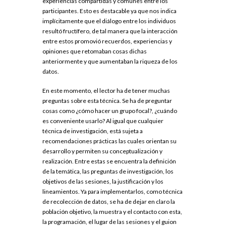
experiencias compartidas y comunes entre los
participantes. Esto es destacable ya que nos indica
implícitamente que el diálogo entre los individuos
resultó fructífero, de tal manera que la interacción
entre estos promovió recuerdos, experiencias y
opiniones que retomaban cosas dichas
anteriormente y que aumentaban la riqueza de los
datos.
En este momento, el lector ha de tener muchas
preguntas sobre esta técnica. Se ha de preguntar
cosas como ¿cómo hacer un grupo focal?, ¿cuándo
es conveniente usarlo? Al igual que cualquier
técnica de investigación, está sujeta a
recomendaciones prácticas las cuales orientan su
desarrollo y permiten su conceptualización y
realización. Entre estas se encuentra la definición
de la temática, las preguntas de investigación, los
objetivos de las sesiones, la justificación y los
lineamientos. Ya para implementarlos, como técnica
de recolección de datos, se ha de dejar en claro la
población objetivo, la muestra y el contacto con esta,
la programación, el lugar de las sesiones y el guion