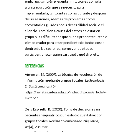
embargo, también presenta limitaciones como la
gran preparación que se necesita para
implementarla, tanto antes como durante y después
de las sesiones, además de problemas como
comentarios guiados por la deseabilidad social o el
silencio u omisión a causa del estrés de estar en
grupo, y las dificultades que puede presentar usted o
el moderador para estar pendiente de tantas cosas
dentro de las sesiones, como ver que todos
participen, anotar quien participó y qué dijo, etc.
Referencias
Aigneren, M. (2009). La técnica de recolección de
información mediante grupos focales.
La Sociología
En Sus Escenarios
, (6).
https://revistas.udea.edu.co/index.php/ceo/article/vi
ew/1611
De la Espriella, R. (2020). Toma de decisiones en
pacientes psiquiátricos: un estudio cualitativo con
grupos focales.
Revista Colombiana de Psiquiatría,
49
(4), 231-238.