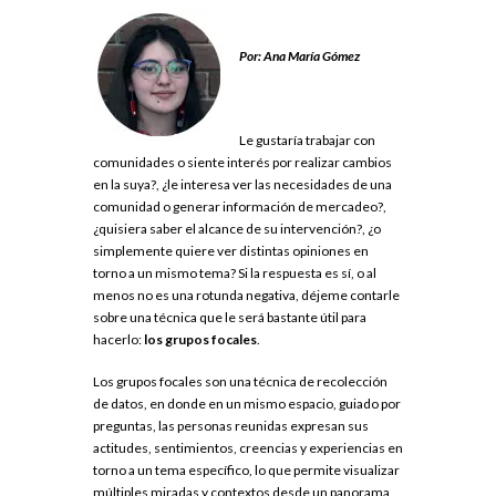
.
Por: Ana María Gómez
.
Le gustaría trabajar con
comunidades o siente interés por realizar cambios
en la suya?, ¿le interesa ver las necesidades de una
comunidad o generar información de mercadeo?,
¿quisiera saber el alcance de su intervención?, ¿o
simplemente quiere ver distintas opiniones en
torno a un mismo tema? Si la respuesta es sí, o al
menos no es una rotunda negativa, déjeme contarle
sobre una técnica que le será bastante útil para
hacerlo:
los grupos focales
.
Los grupos focales son una técnica de recolección
de datos, en ​​donde en un mismo espacio, guiado por
preguntas, las personas reunidas expresan sus
actitudes, sentimientos, creencias y experiencias en
torno a un tema específico, lo que permite visualizar
múltiples miradas y contextos desde un panorama