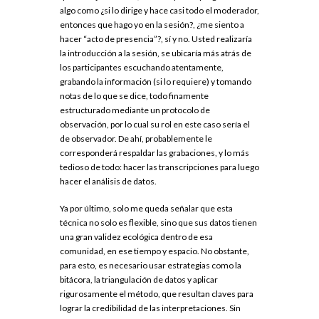
algo como ¿si lo dirige y hace casi todo el moderador,
entonces que hago yo en la sesión?, ¿me siento a
hacer “acto de presencia”?, sí y no. Usted realizaría
la introducción a la sesión, se ubicaría más atrás de
los participantes escuchando atentamente,
grabando la información (si lo requiere) y tomando
notas de lo que se dice, todo finamente
estructurado mediante un protocolo de
observación, por lo cual su rol en este caso sería el
de observador. De ahí, probablemente le
corresponderá respaldar las grabaciones, y lo más
tedioso de todo: hacer las transcripciones para luego
hacer el análisis de datos.
Ya por último, solo me queda señalar que esta
técnica no solo es flexible, sino que sus datos tienen
una gran validez ecológica dentro de esa
comunidad, en ese tiempo y espacio. No obstante,
para esto, es necesario usar estrategias como la
bitácora, la triangulación de datos y aplicar
rigurosamente el método, que resultan claves para
lograr la credibilidad de las interpretaciones. Sin