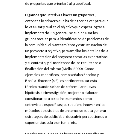
de preguntas que orientará al grupo focal.
Digamos que usted va a hacer un grupo focal,
entonces lo primero que ha de hacer es ver para qué
lo va a usar y cuál es el objetivo que espera lograr al
implementarlo. En general, se suelen usar los
grupos focales para la identificación de problemas de
la comunidad, el planteamiento y estructuración de
un proyecto u objetivo, para ampliar los detalles de la
implementación del proyecto como las expectativas
y el contexto, y el monitoreo de los resultados o
finalización del mismo (Mella, 2000). Como
ejemplos específicos, como señalan Escobar y
Bonilla-Jimenez (s.f.), es pertinente usar esta
técnica cuando se han de reformular nuevas
hipótesis de investigación; mejorar o elaborar
cuestionarios u otros instrumentos como
entrevistas específicas; se requiere innovar en los
métodos de estudios de un tema; se busca generar
estrategias de publicidad; descubrir percepciones o
experiencias sobre un tema; etc.
Lo primero que se ha de hacer para desarrollar un