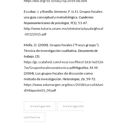
https://doi.org/10.1016/j.rcp.2019.06.004
Escobar, J. y Bonilla-Jimenez, F. (s.f.). Grupos focales:
una guía conceptual y metodológica.
Cuadernos
hispanoamericanos de psicología, 9
(1), 51-67.
http://www.tutoria.unam.mx/sitetutoria/ayuda/gfocal
-03122015.pdf
Mella, O. (2000). Grupos focales (“Focus groups”).
Técnica de investigación cualitativa.
Documento de
trabajo
, (3).
https://gc.scalahed.com/recursos/files/r161r/w2526
7w/Gruposfocalesunatecnica.pdf
Miguélez, M. M.
(2004). Los grupos focales de discusión como
método de investigación.
Heterotopía, 26
, 59-72.
https://www.edumargen.org/docs/2018/curso36/uni
d04/apunte01_04.pdf
investigación
Investigación
cualitativa