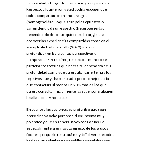
escolaridad, el lugar de residencia y las opiniones.
Respecto a lo anterior, usted podría escoger que
todos compartan los mismos rasgos
(homogeneidad), o que sean polos opuestos o
varíen dentro de un espectro (heterogeneidad),
dependiendo de lo que quiera explorar, ¿busca
conocer las experiencias compartidas como en el
ejemplo de De la Espirella (2020) o busca
profundizar en las distintas perspectivas y
compararlas? Por último, respecto al número de
participantes totales que necesita, dependerá de la
profundidad con la que quiera abarcar el tema y los
objetivos que ya ha planteado, pero lo mejor sería
que contactara al menos un 20% más de los que
quiera consultar inicialmente, ya sabe, por si alguien
le falla al final y no asiste.
En cuanto a las sesiones, es preferible que sean
entre cinco a ocho personas si es un tema muy
polémico y que en general no exceda de las 12,
especialmente si es novato en esto de los grupos
focales, porque le resultará muy difícil ver que todos
hablen y que alguien no se cohiba en participar por