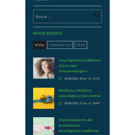
Noticias Recientes
Vista
Comentarios
Liked
Investigación Cualitativa:
el enfoque
fenomenológico
14/06/2023, 14 pm
52205
Medición, Medición
psicológica y psicometría
28/06/2023, 17 pm
38844
El planteamiento del
problema en
investigación cualitativa