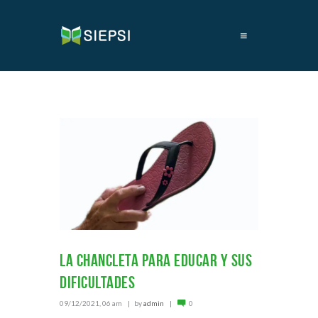
≡
La chancleta para educar y sus
dificultades
09/12/2021, 06 am
by
admin
0