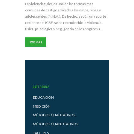
La violencia física es una de las formas más
comunes de castigo aplicado a los niños, niñas y
adolescentes (N.N.A.). De hecho, según un reporte
reciente del ICBF, se ha recrudecido la violencia
física, psicológica y negligencia en los hogares a...
LEER MAS
Categorias
EDUCACIÓN
MEDICIÓN
MÉTODOS CUALITATIVOS
MÉTODOS CUANTITATIVOS
TALLERES