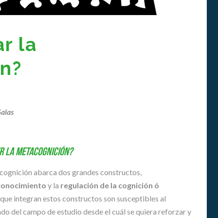
G
N
A
T
r la
U
R
n?
A
S
E
N
E
Salas
D
U
C
A
r la metacognición?
C
I
cognición abarca dos grandes constructos,
Ó
conocimiento
y la
regulación de la cognición ó
N
S
 que integran estos constructos son susceptibles al
U
do del campo de estudio desde el cuál se quiera reforzar y