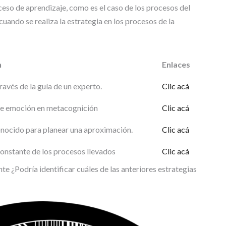
oceso de aprendizaje, como es el caso de los procesos del
cuando se realiza la estrategia en los procesos de la
n
Enlaces
ravés de la guía de un experto.
Clic acá
de emoción en metacognición
Clic acá
onocido para planear una aproximación.
Clic acá
nstante de los procesos llevados
Clic acá
e ¿Podría identificar cuáles de las anteriores estrategias