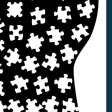
E
A
N
D
O
É
S
M
I
H
C
I
A
S
S
T
O
G
R
U
I
Í
A
A
S
P
A
R
A
A
S
I