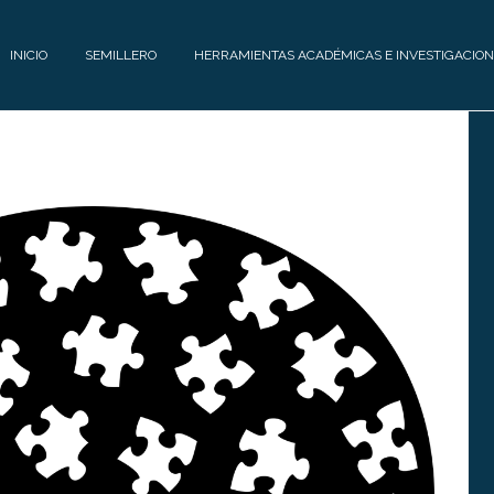
INICIO
SEMILLERO
HERRAMIENTAS ACADÉMICAS E INVESTIGACION
E
H
Q
E
U
R
I
R
P
A
O
M
I
C
E
O
N
N
T
T
A
Á
S
C
A
T
C