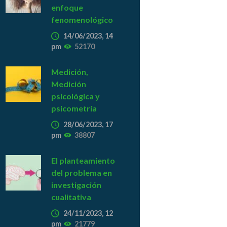
enfoque
fenomenológico
14/06/2023, 14
pm
52170
Medición,
Medición
psicológica y
psicometría
28/06/2023, 17
pm
38807
El planteamiento
del problema en
investigación
cualitativa
24/11/2023, 12
pm
21779