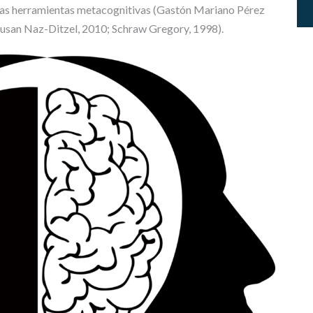
P
estas herramientas metacognitivas (Gastón Mariano Pérez
E
Susan Naz-Ditzel, 2010; Schraw Gregory, 1998).
R
I
O
R
A
R
T
Í
C
U
L
O
S
Y
P
O
N
E
N