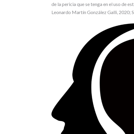
de la pericia que se tenga en el uso de 
Leonardo Martín González Galli, 2020; 