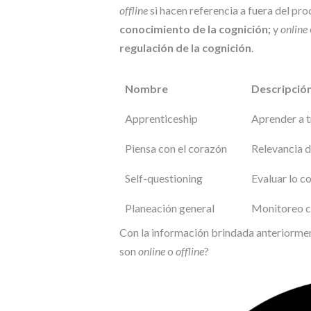
offline
si hacen referencia a fuera del pr
conocimiento de la cognición;
y
online
regulación de la cognición
.
Nombre
Descripció
Apprenticeship
Aprender a t
Piensa con el corazón
Relevancia 
Self-questioning
Evaluar lo c
Planeación general
Monitoreo co
Con la información brindada anteriorment
son
online
o
offline
?