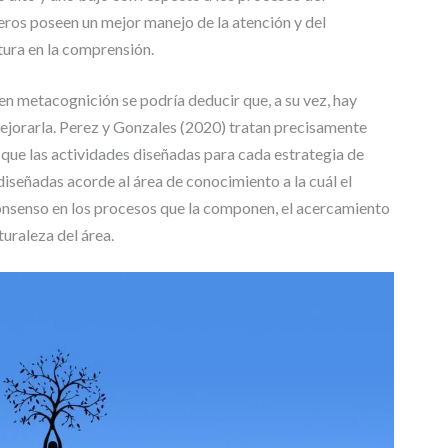
T
eros poseen un mejor manejo de la atención y del
R
ura en la comprensión.
A
B
A
en metacognición se podría deducir que, a su vez, hay
J
ejorarla. Perez y Gonzales (2020) tratan precisamente
O
 que las actividades diseñadas para cada estrategia de
S
D
señadas acorde al área de conocimiento a la cuál el
E
consenso en los procesos que la componen, el acercamiento
G
turaleza del área.
R
A
D
O