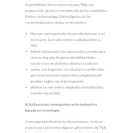
disponibilidad de los recursos para TBA; y la
preparación, práctica y orientación de los candidatos
frente a la tecnología. Entre algunas de las
recomendaciones dadas se encuentra:
Planear como parte del desarrollo del test, si es
necesario, las traducciones y adaptaciones a
TBA,
definir claramente los constructos a medir para
revisar el grado de generalizabilidad tales
constructos en distintos idiomas y culturas,
contar con lingüistas y traductores certificados
para el proceso de traducción y adaptación de
pruebas según sea el presupuesto
pilotear las versiones adaptadas y/o traducidas
cuando sea posible.
4)
Aplicaciones emergentes en la evaluación
basada en tecnología
Como apartado final de los lineamientos, se da un
espacio para presentar algunas aplicaciones de TBA,