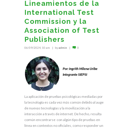
Lineamientos de la
International Test
Commission y la
Association of Test
Publishers
06/09/2024, 10 am
by
admin
0
.
Por:
Ingrith Milena Uribe
Integrante SIEPSI
.
La aplicación de pruebas psicológicas mediadas por
la tecnología es cada vez más común debido al auge
de nuevas tecnologías y la movilización a la
interacción a través de internet. De hecho, resulta
común encontrarse con algún tipo de pruebas en
línea en contextos no oficiales, como responder un