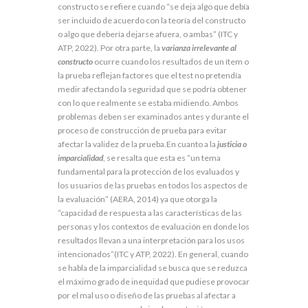
constructo se refiere cuando “se deja algo que debía
ser incluido de acuerdo con la teoría del constructo
o algo que debería dejarse afuera, o ambas” (ITC y
ATP, 2022). Por otra parte, la
varianza irrelevante al
constructo
ocurre cuando los resultados de un ítem o
la prueba reflejan factores que el test no pretendía
medir afectando la seguridad que se podría obtener
con lo que realmente se estaba midiendo. Ambos
problemas deben ser examinados antes y durante el
proceso de construcción de prueba para evitar
afectar la validez de la prueba.En cuanto a la
justicia o
imparcialidad
, se resalta que esta es “un tema
fundamental para la protección de los evaluados y
los usuarios de las pruebas en todos los aspectos de
la evaluación” (AERA, 2014) ya que otorga la
“capacidad de respuesta a las características de las
personas y los contextos de evaluación en donde los
resultados llevan a una interpretación para los usos
intencionados”(ITC y ATP, 2022). En general, cuando
se habla de la imparcialidad se busca que se reduzca
el máximo grado de inequidad que pudiese provocar
por el mal uso o diseño de las pruebas al afectar a