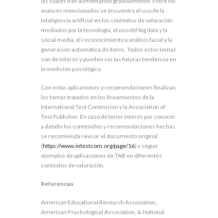
las cuales irán aumentando gradualmente. Entre los
avances mencionados se encuentra el uso de la
inteligencia artificial en los contextos de valoración
mediados por la tecnología; el uso del big data y la
social media; el reconocimiento y análisis facial y la
generación automática de ítems. Todos estos temas
son de interés y pueden ser las futuras tendencia en
la medición psicológica.
Con estas aplicaciones y recomendaciones finalizan
los temas tratados en los lineamientos de la
International Test Commision y la Association of
Test Publisher. En caso de tener interés por conocer
a detalle los contenidos y recomendaciones hechas
se recomienda revisar el documento original
(
https://www.intestcom.org/page/16
) y seguir
ejemplos de aplicaciones de TAB en diferentes
contextos de valoración.
Referencias
American Educational Research Association,
American Psychological Association, & National