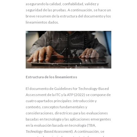
asegurando la calidad, confiabilidad, validez y
seguridad de las pruebas. A continuación, se hace un
breve resumen de la estructura del documento y los
lineamientos dados.
Estructura de los lineamientos
El documento de Guidelines for Technology-Based
Assessment de la ITC y la ATP (2022) se compone de
cuatro apartados principales: introducción y
contexto, conceptos fundamentales y
consideraciones, directrices para las evaluaciones
basadas en tecnología y las aplicaciones emergentes
en la evaluación basada en tecnología (TBA,
Technology-Based Assessment
). A continuación, se