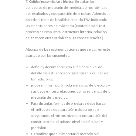
7.
Calidad psicométrica y técnica
. Se tratan los
conceptos de precisión de medida, comparabilidad
de resultados y equiparación de pruebas. Además se
aborda el tema de la validación de la TBA indicando
las cinco fuentes de evidencia (contenido del test,
proceso de respuesta, estructura interna, relación
del test con otras variables y las consecuencias ).
Algunas de las recomendaciones que se dan en este
apartado son las siguientes:
definir y documentar con suficiente nivel de
detalle los esfuerzos por garantizar la calidad de
la medición, p
proveer información sobre el rango de la escala y
sus usos e interpretaciones como evidencia de la
precisión de la medida.
Para distintas formas de prueba se debe buscar
el método de equiparación más apropiado
asegurando el mismo nivel de comparación del
constructo con el mismo nivel de dificultad y
precisión.
Garantizar que sin importar el método o el