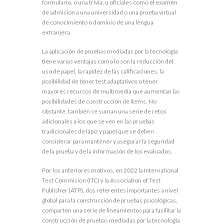
formulario, o una trivia, u oficiales como el examen
de admisión a una universidad o una prueba virtual
de conocimiento o dominio de una lengua
extranjera.
La aplicación de pruebas mediadas por la tecnología
tiene varias ventajas como lo son la reducción del
uso de papel, la rapidez de las calificaciones, la
posibilidad de tener test adaptativos o tener
mayores recursos de multimedia que aumentan las
posibilidades de construcción de ítems. No
obstante, también se suman una serie de retos
adicionales a los que se ven en las pruebas
tradicionales de lápiz y papel que se deben
considerar para mantener y asegurar la seguridad
de la prueba y de la información de los evaluados.
Por los anteriores motivos, en 2022 la International
Test Commision (ITC) y la Association of Test
Publisher (ATP), dos referentes importantes a nivel
global para la construcción de pruebas psicológicas,
comparten una serie de lineamientos para facilitar la
construcción de pruebas mediadas por la tecnología