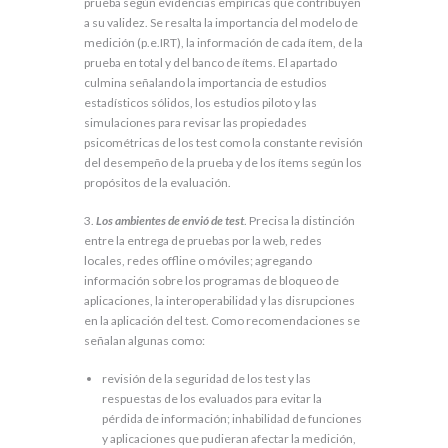
prueba según evidencias empíricas que contribuyen
a su validez. Se resalta la importancia del modelo de
medición (p.e.IRT), la información de cada ítem, de la
prueba en total y del banco de ítems. El apartado
culmina señalando la importancia de estudios
estadísticos sólidos, los estudios piloto y las
simulaciones para revisar las propiedades
psicométricas de los test como la constante revisión
del desempeño de la prueba y de los ítems según los
propósitos de la evaluación.
3.
Los ambientes de envió de test
. Precisa la distinción
entre la entrega de pruebas por la web, redes
locales, redes offline o móviles; agregando
información sobre los programas de bloqueo de
aplicaciones, la interoperabilidad y las disrupciones
en la aplicación del test. Como recomendaciones se
señalan algunas como:
revisión de la seguridad de los test y las
respuestas de los evaluados para evitar la
pérdida de información; inhabilidad de funciones
y aplicaciones que pudieran afectar la medición,