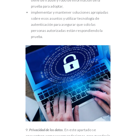
tiene de fraude y robo de información de la
prueba para adoptar,
implementar y mantener soluciones apropiadas
sobre esos asuntos y utilizar tecnología de
autenticación para asegurar que solo las
personas autorizadas están respondiendo la
prueba.
9.
Privacidad de los datos
. En este apartado se
encuentran como recomendaciones para guardar la