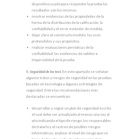
dispositivo usado para responder la prueba los
resultados son los mismos,
mostrar evidencias de las propiedades de la
forma de la distribución de la calificación, la
confiabilidad y el error estándar de medida,
dejar claro el constructo medido, los usos
pretendidos y sus propósitos,
realizar evaluaciones periódicas de la
confiabilidad, las evidencias de validez e
imparcialidad de la prueba.
8.
Seguridad de los test.
En este apartado se señalan
algunos tratos y riesgos de seguridad en las pruebas
basadas en tecnología y algunas estrategias de
seguridad. Entre las recomendaciones más
destacadas se encuentran:
desarrollar y seguir un plan de seguridad escrito
el cual debe ser actualizado al menos una vez al
año indicando el tipo de riesgo, los responsables
de tratarlo y el rastreo de posibles riesgos
informáticos; analizar el nivel de riesgo que se