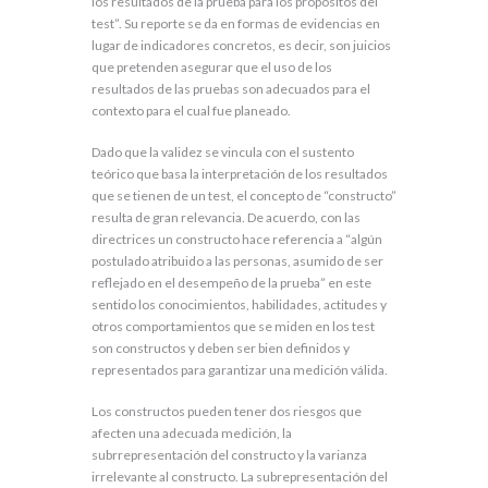
los resultados de la prueba para los propósitos del
test”. Su reporte se da en formas de evidencias en
lugar de indicadores concretos, es decir, son juicios
que pretenden asegurar que el uso de los
resultados de las pruebas son adecuados para el
contexto para el cual fue planeado.
Dado que la validez se vincula con el sustento
teórico que basa la interpretación de los resultados
que se tienen de un test, el concepto de “constructo”
resulta de gran relevancia. De acuerdo, con las
directrices un constructo hace referencia a “algún
postulado atribuido a las personas, asumido de ser
reflejado en el desempeño de la prueba” en este
sentido los conocimientos, habilidades, actitudes y
otros comportamientos que se miden en los test
son constructos y deben ser bien definidos y
representados para garantizar una medición válida.
Los constructos pueden tener dos riesgos que
afecten una adecuada medición, la
subrrepresentación del constructo y la varianza
irrelevante al constructo. La subrepresentación del