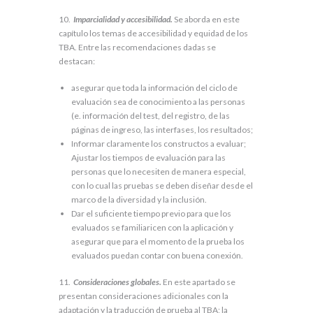
10.
Imparcialidad y accesibilidad.
Se aborda en este
capítulo los temas de accesibilidad y equidad de los
TBA. Entre las recomendaciones dadas se
destacan:
asegurar que toda la información del ciclo de
evaluación sea de conocimiento a las personas
(e. información del test, del registro, de las
páginas de ingreso, las interfases, los resultados;
Informar claramente los constructos a evaluar;
Ajustar los tiempos de evaluación para las
personas que lo necesiten de manera especial,
con lo cual las pruebas se deben diseñar desde el
marco de la diversidad y la inclusión.
Dar el suficiente tiempo previo para que los
evaluados se familiaricen con la aplicación y
asegurar que para el momento de la prueba los
evaluados puedan contar con buena conexión.
11.
Consideraciones globales.
En este apartado se
presentan consideraciones adicionales con la
adaptación y la traducción de prueba al TBA; la