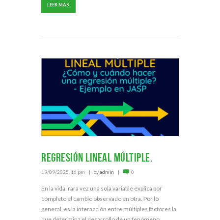
LEER MAS
Regresión lineal múltiple.
19/09/2025, 16 pm
by
admin
0
En la vida, rara vez una sola variable explica por
completo el cambio observado en otra. Por lo
general, es la interacción entre múltiples factores la
que determina el desarrollo de un fenómeno.