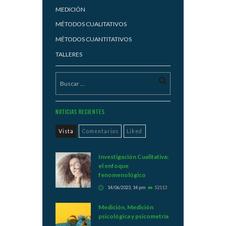
MEDICIÓN
MÉTODOS CUALITATIVOS
MÉTODOS CUANTITATIVOS
TALLERES
Noticias Recientes
Vista
Comentarios
Liked
Investigación Cualitativa:
el enfoque
fenomenológico
14/06/2023, 14 pm
52113
Medición, Medición
psicológica y psicometría