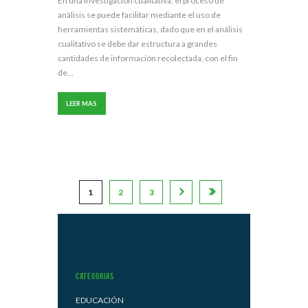
En una investigación cualitativa, el proceso de
análisis se puede facilitar mediante el uso de
herramientas sistemáticas, dado que en el análisis
cualitativo se debe dar estructura a grandes
cantidades de información recolectada, con el fin
de...
LEER MAS
1
2
3
Categorias
EDUCACIÓN