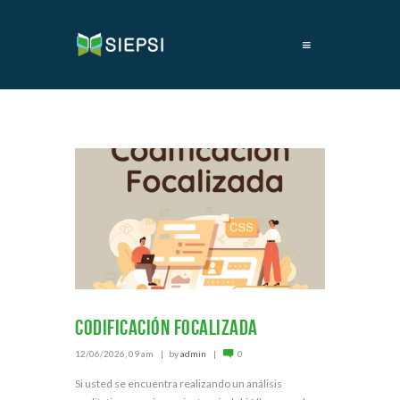
≡
Codificación focalizada
12/06/2026, 09 am
by
admin
0
Si usted se encuentra realizando un análisis