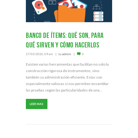
Banco de ítems: Qué son, para
qué sirven y cómo hacerlos
27/03/2026, 09 am
by
admin
0
Existen varias herramientas que facilitan no solo la
construcción rigurosa de instrumentos, sino
también su administración eficiente. Estas son
especialmente valiosas si nos permiten ensamblar
las pruebas según las particularidades de una...
LEER MAS