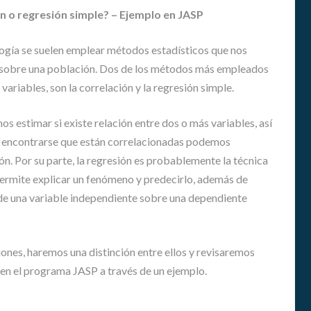
E
A
n o regresión simple? – Ejemplo en JASP
N
D
O
É
S
logía se suelen emplear métodos estadísticos que nos
M
I
as sobre una población. Dos de los métodos más empleados
H
C
 variables, son la correlación y la regresión simple.
I
A
S
S
T
os estimar si existe relación entre dos o más variables, así
O
G
e encontrarse que están correlacionadas podemos
R
U
ón. Por su parte, la regresión es probablemente la técnica
I
Í
A
permite explicar un fenómeno y predecirlo, además de
A
S
 de una variable independiente sobre una dependiente
P
A
R
iones, haremos una distinción entre ellos y revisaremos
A
A
 en el programa JASP a través de un ejemplo.
S
I