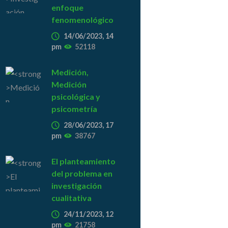
enfoque
fenomenológico
14/06/2023, 14
pm
52118
Medición,
Medición
psicológica y
psicometría
28/06/2023, 17
pm
38767
El planteamiento
del problema en
investigación
cualitativa
24/11/2023, 12
pm
21758