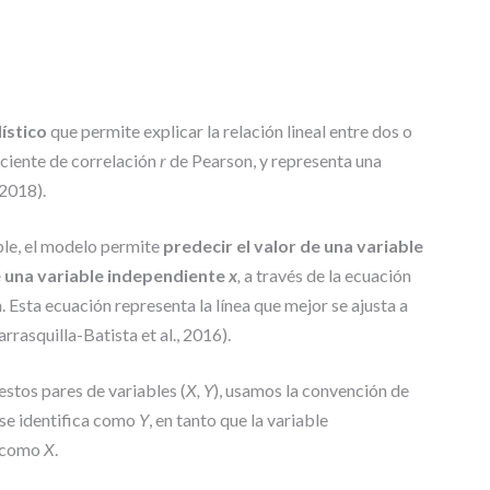
C
I
A
S
ístico
que permite explicar la relación lineal entre dos o
T
E
iciente de correlación
r
de Pearson, y representa una
S
2018).
I
S
mple, el modelo permite
predecir el valor de una variable
D
E
e una variable independiente
x
,
a través de la ecuación
M
. Esta ecuación representa la línea que mejor se ajusta a
A
rrasquilla-Batista et al., 2016).
E
S
T
stos pares de variables (
X, Y
), usamos la convención de
R
 se identifica como
Y
, en tanto que la variable
Í
a como
X
.
A