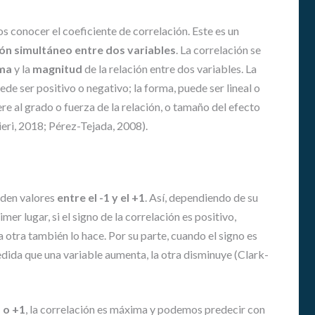
G
N
s conocer el coeficiente de correlación. Este es un
A
T
ión simultáneo entre dos variables
. La correlación se
U
ma
y la
magnitud
de la relación entre dos variables. La
R
ede ser positivo o negativo; la forma, puede ser lineal o
A
ere al grado o fuerza de la relación, o tamaño del efecto
S
E
eri, 2018; Pérez-Tejada, 2008).
N
E
D
U
C
nden valores
entre el -1 y el +1
. Así, dependiendo de su
A
imer lugar, si el signo de la correlación es positivo,
C
a otra también lo hace. Por su parte, cuando el signo es
I
medida que una variable aumenta, la otra disminuye (Clark-
Ó
N
S
U
1 o +1
, la correlación es máxima y podemos predecir con