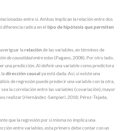
T
R
A
elacionadas entre sí. Ambas implican la relación entre dos
B
l diferencia radica en el
tipo de hipótesis que permiten
A
J
O
S
 averiguar la
relación
de las variables, en términos de
D
ión de causalidad entre estas
(Pagano, 2008). Por otro lado,
E
G
acer una predicción. Al definir una variable como predictora
R
 la
dirección causal
ya está dada. Así, si existe una
A
álisis de regresión puede predecir una variable con la otra,
D
 sea la correlación entre las variables (covariación), mayor
O
os realizar (Hernández-Sampieri, 2018; Pérez-Tejada,
nte que la regresión por sí misma no implica una
rección entre variables, esta primero debe contar con un