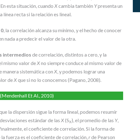
P
. En esta situación, cuando
X
cambia también
Y
presenta un
E
R
ínea recta si la relación es lineal.
I
O
 0
, la correlación alcanza su mínimo, y el hecho de conocer
R
n nada a predecir el valor de la otra.
A
R
es intermedios
de correlación, distintos a cero, y la
T
 el mismo valor de
X
no siempre conduce al mismo valor de
Í
 manera sistemática con
X
, y podemos lograr una
C
U
alor de
X
que si no lo conocemos (Pagano, 2008).
L
O
 (Mendenhall Et Al., 2010)
S
Y
que la dispersión sigue la forma lineal, podemos resumir
P
O
s desviaciones estándar de las
X
(S
), el promedio de las
Y
,
X
N
, finalmente, el coeficiente de correlación. Si la forma de
E
 la fuerza es el coeficiente de correlación,
r
de Pearson
N