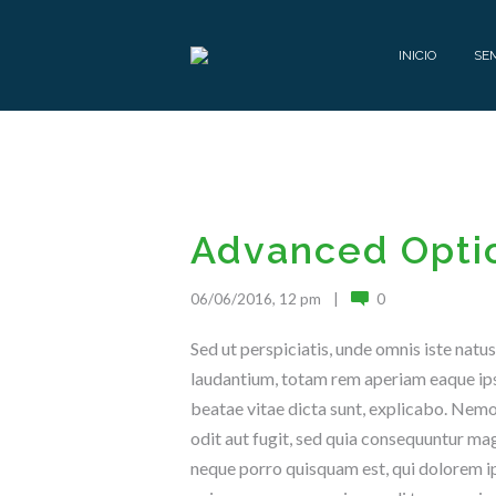
INICIO
SE
E
Q
U
Advanced Opti
I
P
O
06/06/2016, 12 pm
0
C
Sed ut perspiciatis, unde omnis iste nat
O
laudantium, totam rem aperiam eaque ipsa,
N
T
beatae vitae dicta sunt, explicabo. Nemo
Á
odit aut fugit, sed quia consequuntur mag
C
neque porro quisquam est, qui dolorem ips
T