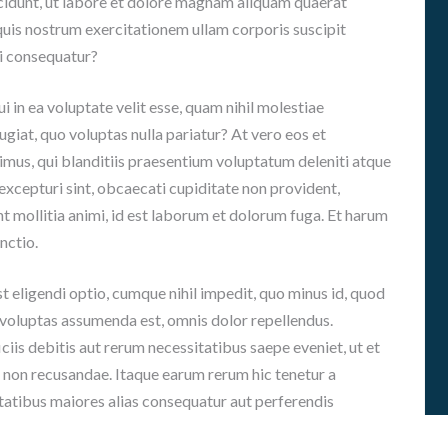
idunt, ut labore et dolore magnam aliquam quaerat
A
uis nostrum exercitationem ullam corporis suscipit
D
É
di consequatur?
M
I
i in ea voluptate velit esse, quam nihil molestiae
C
ugiat, quo voluptas nulla pariatur? At vero eos et
A
S
mus, qui blanditiis praesentium voluptatum deleniti atque
excepturi sint, obcaecati cupiditate non provident,
G
unt mollitia animi, id est laborum et dolorum fuga. Et harum
U
Í
nctio.
A
S
 eligendi optio, cumque nihil impedit, quo minus id, quod
P
voluptas assumenda est, omnis dolor repellendus.
A
R
is debitis aut rerum necessitatibus saepe eveniet, ut et
A
 non recusandae. Itaque earum rerum hic tenetur a
A
ptatibus maiores alias consequatur aut perferendis
S
I