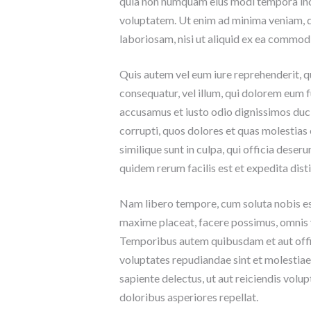
quia non numquam eius modi tempora inc
E
N
voluptatem. Ut enim ad minima veniam, q
O
laboriosam, nisi ut aliquid ex ea commo
S
H
Quis autem vel eum iure reprehenderit, qu
I
consequatur, vel illum, qui dolorem eum f
S
accusamus et iusto odio dignissimos duci
T
corrupti, quos dolores et quas molestias 
O
R
similique sunt in culpa, qui officia deser
I
quidem rerum facilis est et expedita disti
A
Nam libero tempore, cum soluta nobis est
maxime placeat, facere possimus, omnis 
Temporibus autem quibusdam et aut offici
voluptates repudiandae sint et molestiae
sapiente delectus, ut aut reiciendis volu
doloribus asperiores repellat.