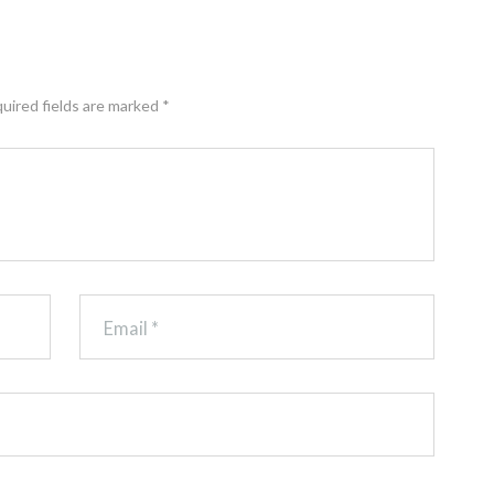
G
N
A
T
U
quired fields are marked *
R
A
S
E
N
E
D
U
C
A
C
I
Ó
N
S
U