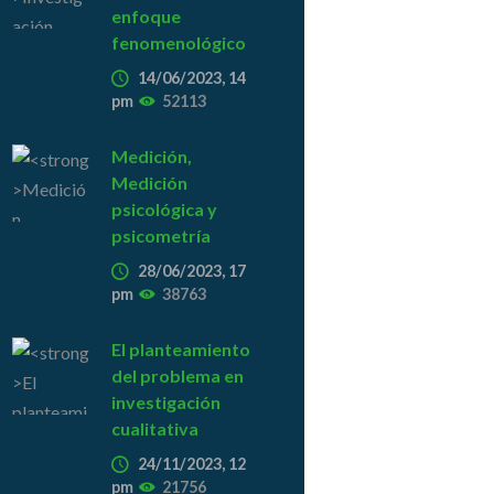
enfoque
fenomenológico
14/06/2023, 14
pm
52113
Medición,
Medición
psicológica y
psicometría
28/06/2023, 17
pm
38763
El planteamiento
del problema en
investigación
cualitativa
24/11/2023, 12
pm
21756