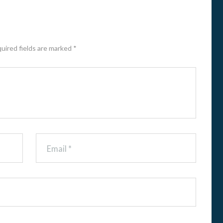
G
N
A
T
U
quired fields are marked *
R
A
S
E
N
E
D
U
C
A
C
I
Ó
N
S
U