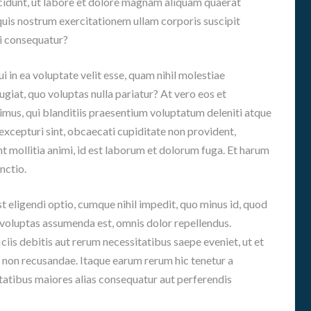
idunt, ut labore et dolore magnam aliquam quaerat
E
A
N
uis nostrum exercitationem ullam corporis suscipit
D
O
É
di consequatur?
S
M
I
H
i in ea voluptate velit esse, quam nihil molestiae
C
I
ugiat, quo voluptas nulla pariatur? At vero eos et
A
S
S
mus, qui blanditiis praesentium voluptatum deleniti atque
T
excepturi sint, obcaecati cupiditate non provident,
O
G
R
unt mollitia animi, id est laborum et dolorum fuga. Et harum
U
I
Í
nctio.
A
A
S
 eligendi optio, cumque nihil impedit, quo minus id, quod
P
voluptas assumenda est, omnis dolor repellendus.
A
R
is debitis aut rerum necessitatibus saepe eveniet, ut et
A
 non recusandae. Itaque earum rerum hic tenetur a
A
ptatibus maiores alias consequatur aut perferendis
S
I