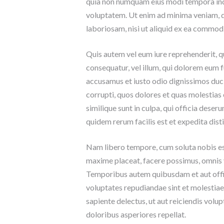
quia non numquam eius modi tempora inc
voluptatem. Ut enim ad minima veniam, q
laboriosam, nisi ut aliquid ex ea commo
Quis autem vel eum iure reprehenderit, qu
consequatur, vel illum, qui dolorem eum f
accusamus et iusto odio dignissimos duci
corrupti, quos dolores et quas molestias 
similique sunt in culpa, qui officia deser
quidem rerum facilis est et expedita disti
Nam libero tempore, cum soluta nobis est
maxime placeat, facere possimus, omnis 
Temporibus autem quibusdam et aut offici
voluptates repudiandae sint et molestiae
sapiente delectus, ut aut reiciendis volu
doloribus asperiores repellat.