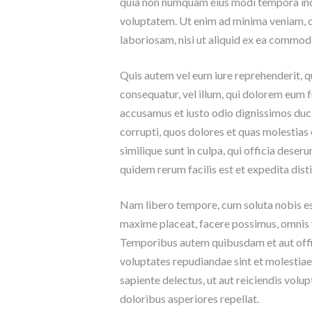
quia non numquam eius modi tempora inc
voluptatem. Ut enim ad minima veniam, q
laboriosam, nisi ut aliquid ex ea commo
Quis autem vel eum iure reprehenderit, qu
consequatur, vel illum, qui dolorem eum f
accusamus et iusto odio dignissimos duci
corrupti, quos dolores et quas molestias 
similique sunt in culpa, qui officia deser
quidem rerum facilis est et expedita disti
Nam libero tempore, cum soluta nobis est
maxime placeat, facere possimus, omnis 
Temporibus autem quibusdam et aut offici
voluptates repudiandae sint et molestiae
sapiente delectus, ut aut reiciendis volu
doloribus asperiores repellat.