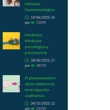
enfoque
fenomenológico
14/06/2023, 14
pm
52099
Medición,
Medición
psicológica y
psicometría
28/06/2023, 17
pm
38753
El planteamiento
del problema en
investigación
cualitativa
24/11/2023, 12
pm
21745