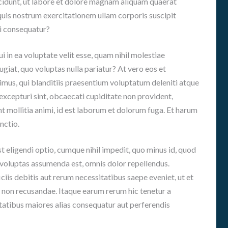
idunt, ut labore et dolore magnam aliquam quaerat
E
A
N
uis nostrum exercitationem ullam corporis suscipit
D
O
É
di consequatur?
S
M
I
H
i in ea voluptate velit esse, quam nihil molestiae
C
I
ugiat, quo voluptas nulla pariatur? At vero eos et
A
S
S
mus, qui blanditiis praesentium voluptatum deleniti atque
T
excepturi sint, obcaecati cupiditate non provident,
O
G
R
unt mollitia animi, id est laborum et dolorum fuga. Et harum
U
I
Í
nctio.
A
A
S
 eligendi optio, cumque nihil impedit, quo minus id, quod
P
voluptas assumenda est, omnis dolor repellendus.
A
R
is debitis aut rerum necessitatibus saepe eveniet, ut et
A
 non recusandae. Itaque earum rerum hic tenetur a
A
ptatibus maiores alias consequatur aut perferendis
S
I