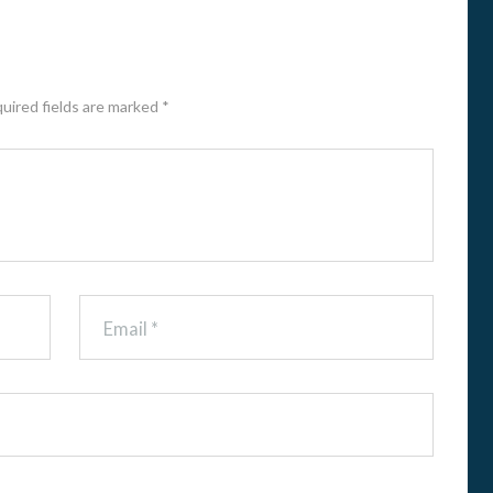
G
N
A
T
U
quired fields are marked *
R
A
S
E
N
E
D
U
C
A
C
I
Ó
N
S
U