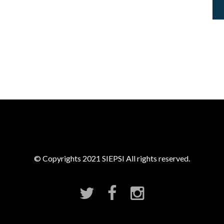
P
E
R
I
O
R
A
R
T
Í
C
U
L
O
© Copyrights 2021 SIEPSI All rights reserved.
S
Y
P
O
N
E
N