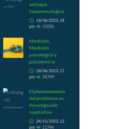
enfoque
fenomenológico
14/06/2023, 14
pm
52096
Medición,
Medición
psicológica y
psicometría
28/06/2023, 17
pm
38749
El planteamiento
del problema en
investigación
cualitativa
24/11/2023, 12
pm
21744