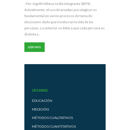
. Por: Ingrith Milena Uribe Integrante SIEPSI .
Actualmente, el uso de pruebas psicológicas es
fundamental en varios procesos de toma de
decisiones dado que involucran la vida de las
personas. Lo anterior se debe a que cada persona es
distinta y...
LEER MAS
Categorias
EDUCACIÓN
MEDICIÓN
MÉTODOS CUALITATIVOS
MÉTODOS CUANTITATIVOS