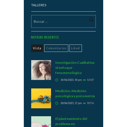
TALLERES
Noticias Recientes
Vista
Comentarios
Liked
Investigación Cualitativa:
el enfoque
fenomenológico
14/06/2023, 14 pm
52107
Medición, Medición
psicológica y psicometría
28/06/2023, 17 pm
38756
El planteamiento del
problema en