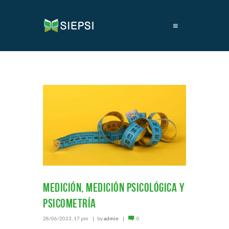
≡
Medición, Medición psicológica y
psicometría
28/06/2023, 17 pm
by
admin
0