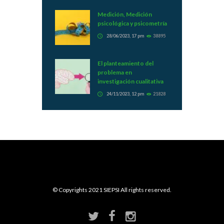
Medición, Medición
psicológica y psicometría
28/06/2023, 17 pm
38895
El planteamiento del
problema en
investigación cualitativa
24/11/2023, 12 pm
21828
© Copyrights 2021 SIEPSI All rights reserved.