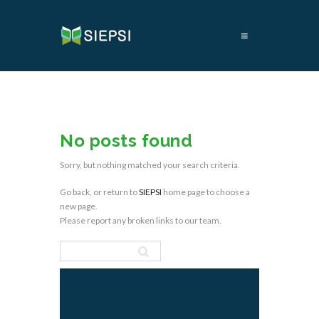
≡
No posts found
Sorry, but nothing matched your search criteria.
Go back, or return to
SIEPSI
home page to choose a
new page.
Please report any broken links to our team.