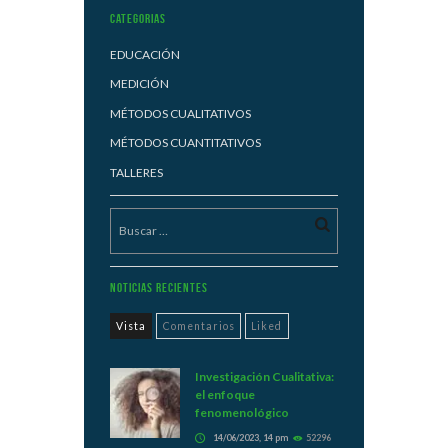
Categorias
EDUCACIÓN
MEDICIÓN
MÉTODOS CUALITATIVOS
MÉTODOS CUANTITATIVOS
TALLERES
Noticias Recientes
Vista
Comentarios
Liked
Investigación Cualitativa:
el enfoque
fenomenológico
14/06/2023, 14 pm
52296