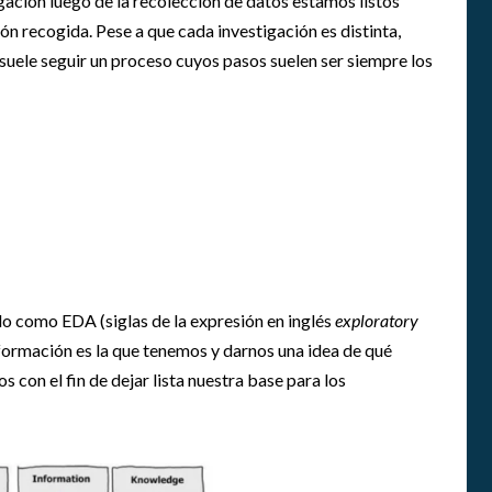
ación luego de la recolección de datos estamos listos
G
N
ción recogida. Pese a que cada investigación es distinta,
A
e suele seguir un proceso cuyos pasos suelen ser siempre los
T
U
R
A
S
E
N
E
D
U
C
ido como EDA (siglas de la expresión en inglés
exploratory
A
formación es la que tenemos y darnos una idea de qué
C
I
 con el fin de dejar lista nuestra base para los
Ó
N
S
U