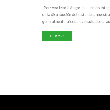
. Por: Ana María Angarita Hurtado Integra
de la distribución del resto de la muestra
generalmente, afecta los resultados al au
LEER MAS