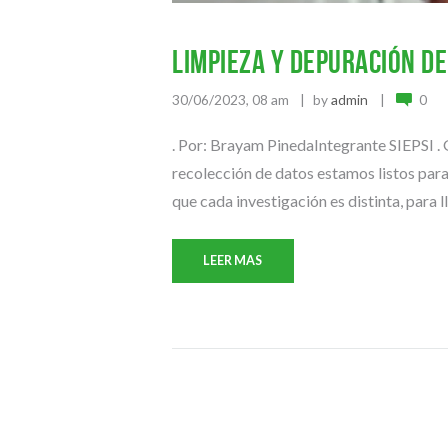
Limpieza y depuración de
30/06/2023, 08 am
by
admin
0
. Por: Brayam PinedaIntegrante SIEPSI . 
recolección de datos estamos listos para 
que cada investigación es distinta, para ll
LEER MAS