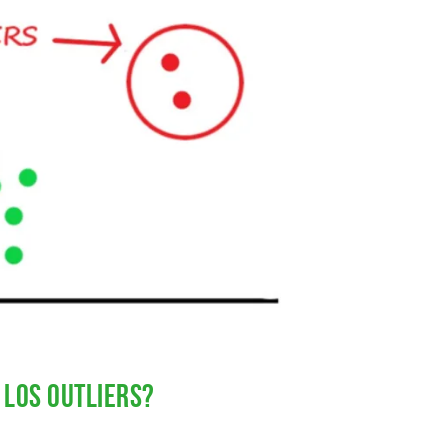
C
I
A
S
T
E
S
I
S
D
E
M
A
E
S
T
R
 los outliers?
Í
A