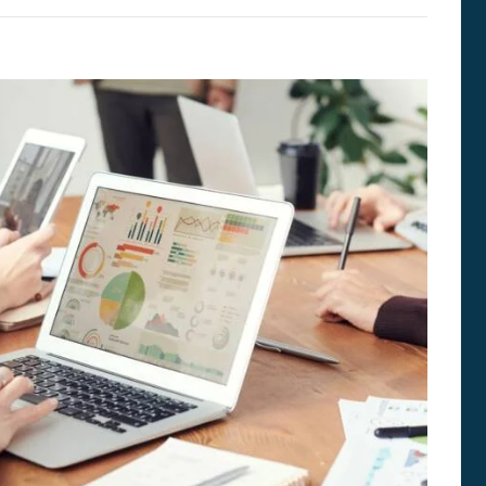
G
N
A
T
U
R
A
S
E
N
E
D
U
C
A
C
I
Ó
N
S
U