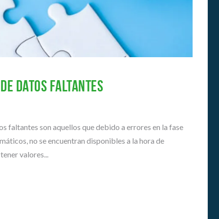
E
A
N
D
O
É
S
M
I
H
C
I
A
S
S
 de datos faltantes
T
O
G
R
U
I
Í
A
os faltantes son aquellos que debido a errores en la fase
A
S
emáticos, no se encuentran disponibles a la hora de
P
ener valores...
A
R
A
A
S
I