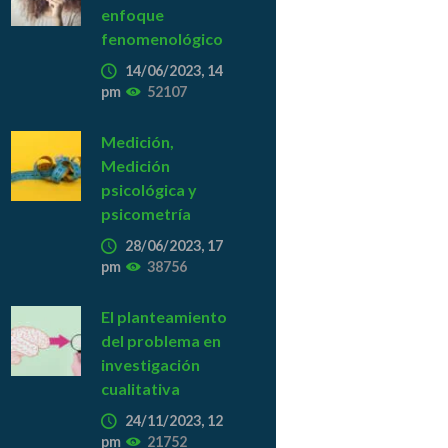
enfoque
fenomenológico
14/06/2023, 14
pm
52107
Medición,
Medición
psicológica y
psicometría
28/06/2023, 17
pm
38756
El planteamiento
del problema en
investigación
cualitativa
24/11/2023, 12
pm
21752