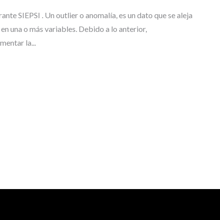
T
R
nte SIEPSI . Un outlier o anomalía, es un dato que se aleja
A
 en una o más variables. Debido a lo anterior,
B
mentar la...
A
J
O
S
D
E
G
R
A
D
O