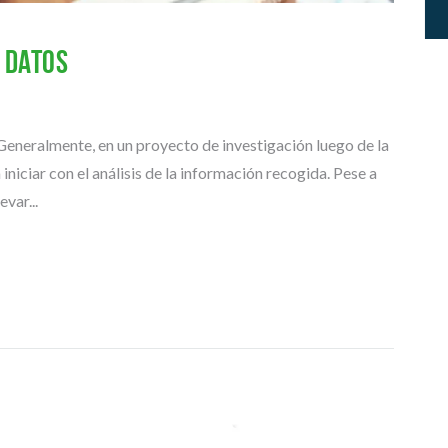
P
E
R
 datos
I
O
R
Generalmente, en un proyecto de investigación luego de la
A
R
iniciar con el análisis de la información recogida. Pese a
T
evar...
Í
C
U
L
O
S
Y
P
O
N
E
N