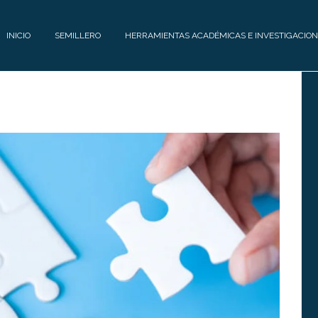
INICIO
SEMILLERO
HERRAMIENTAS ACADÉMICAS E INVESTIGACION
E
H
Q
E
U
R
I
R
P
A
O
M
I
C
E
O
N
N
T
T
A
Á
S
C
A
T
C