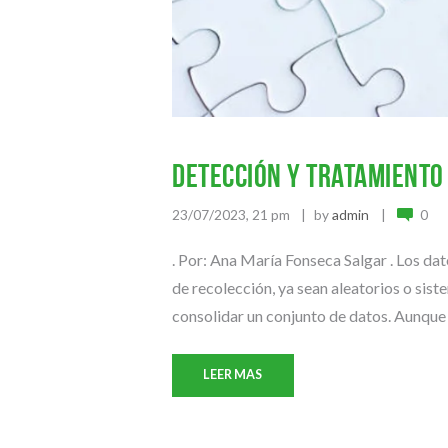
Detección y tratamiento
23/07/2023, 21 pm
by
admin
0
. Por: Ana María Fonseca Salgar . Los dat
de recolección, ya sean aleatorios o sist
consolidar un conjunto de datos. Aunque t
LEER MAS