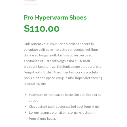
Pro Hyperwarm Shoes
$
110.00
Duis autem vel eum iriure dolor in hendrerit in
vulputate velit esse molestie consequat, vel illum
dolore eu feugiat nulla facilisis at vero eros et
accumsan et iusto odio dignissim qui blandit
praesent luptatum zzril delenit augue duis dolore te
feugait nulla facilisi. Nam liber tempor cum soluta
nobis eleifend option congue nihil imperdiet doming
id quod mazim
Interdum et malesuada fame. Suspendisse eros
augue
Class aptent taciti sociosqu Sed eget feugiat nisl
Lorem ipsum dolor sit ametornare luctus in,
feugiat quis ligula.