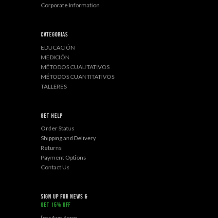
Corporate Information
Categorias
EDUCACIÓN
MEDICIÓN
MÉTODOS CUALITATIVOS
MÉTODOS CUANTITATIVOS
TALLERES
Get Help
Order Status
Shipping and Delivery
Returns
Payment Options
Contact Us
sign up for news &
get 15% off
[mc4wp_form