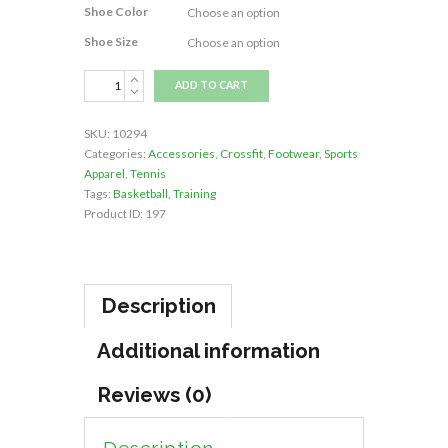
Shoe Color
Shoe Size
Pro
ADD TO CART
Hyperwarm
Shoes
SKU:
10294
quantity
Categories:
Accessories
,
Crossfit
,
Footwear
,
Sports
Apparel
,
Tennis
Tags:
Basketball
,
Training
Product ID:
197
Description
Additional information
Reviews (0)