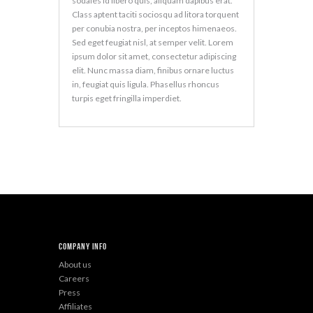
sodales id libero quis, aliquam dapibus erat.
Class aptent taciti sociosqu ad litora torquent
per conubia nostra, per inceptos himenaeos.
Sed eget feugiat nisl, at semper velit. Lorem
ipsum dolor sit amet, consectetur adipiscing
elit. Nunc massa diam, finibus ornare luctus
in, feugiat quis ligula. Phasellus rhoncus
turpis eget fringilla imperdiet.
Company Info
About us
Careers
Press
Affiliates