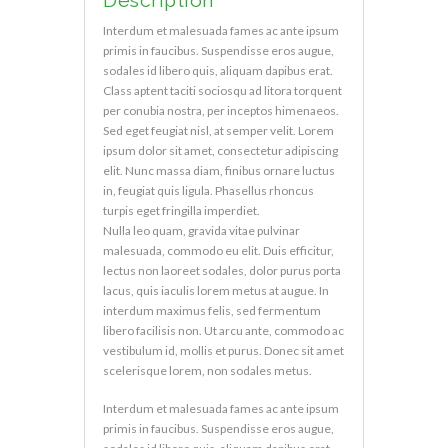
Description
Interdum et malesuada fames ac ante ipsum
primis in faucibus. Suspendisse eros augue,
sodales id libero quis, aliquam dapibus erat.
Class aptent taciti sociosqu ad litora torquent
per conubia nostra, per inceptos himenaeos.
Sed eget feugiat nisl, at semper velit. Lorem
ipsum dolor sit amet, consectetur adipiscing
elit. Nunc massa diam, finibus ornare luctus
in, feugiat quis ligula. Phasellus rhoncus
turpis eget fringilla imperdiet.
Nulla leo quam, gravida vitae pulvinar
malesuada, commodo eu elit. Duis efficitur,
lectus non laoreet sodales, dolor purus porta
lacus, quis iaculis lorem metus at augue. In
interdum maximus felis, sed fermentum
libero facilisis non. Ut arcu ante, commodo ac
vestibulum id, mollis et purus. Donec sit amet
scelerisque lorem, non sodales metus.
Interdum et malesuada fames ac ante ipsum
primis in faucibus. Suspendisse eros augue,