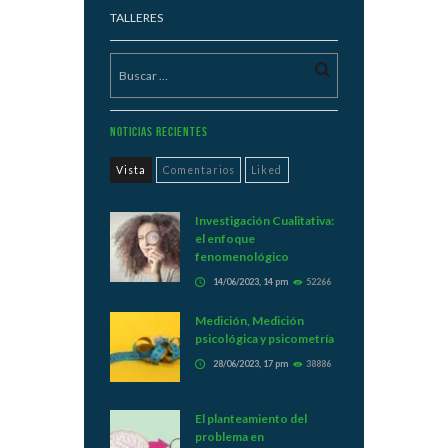
TALLERES
Noticias Recientes
Vista
Comentarios
Liked
Investigación Cualitativa:
el enfoque
fenomenológico
14/06/2023, 14 pm
52266
Medición, Medición
psicológica y psicometría
28/06/2023, 17 pm
38886
El planteamiento del
problema en