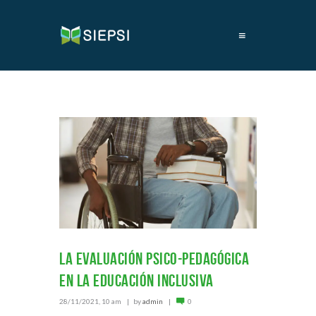
≡
LA EVALUACIÓN PSICO-PEDAGÓGICA
EN LA EDUCACIÓN INCLUSIVA
28/11/2021, 10 am
by
admin
0