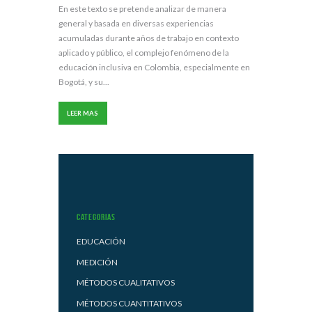
En este texto se pretende analizar de manera
general y basada en diversas experiencias
acumuladas durante años de trabajo en contexto
aplicado y público, el complejo fenómeno de la
educación inclusiva en Colombia, especialmente en
Bogotá, y su...
LEER MAS
Categorias
EDUCACIÓN
MEDICIÓN
MÉTODOS CUALITATIVOS
MÉTODOS CUANTITATIVOS