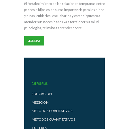
El fortalecimiento de las relaciones tempranas entre
padres e hijos es de suma importancia para los niños
y niñas, cuidarles, escucharlos y estar dispuesto a
atender sus necesidades va a fortalecer su salud
psicológica, te invito a aprender sobre...
LEER MAS
Categorias
EDUCACIÓN
MEDICIÓN
MÉTODOS CUALITATIVOS
MÉTODOS CUANTITATIVOS
TALLERES