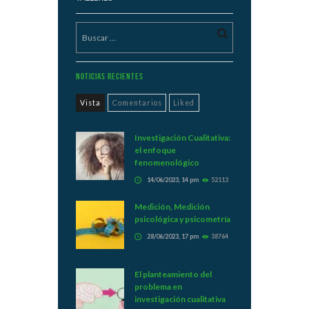
Noticias Recientes
Vista
Comentarios
Liked
Investigación Cualitativa:
el enfoque
fenomenológico
14/06/2023, 14 pm
52113
Medición, Medición
psicológica y psicometría
28/06/2023, 17 pm
38764
El planteamiento del
problema en
investigación cualitativa