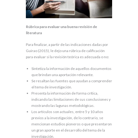
Rúbrica para evaluar una buena revisión de
literatura
Para finalizar, a partir de las indicaciones dadas por
Guirao (2015), le dejo una rúbrica de calificación
para evaluar si la revisión teórica es adecuada o no:
Sintetiza la información de aquellos documentos
que brindan una aportación relevante.
Se resaltan las fuentes que ayudan a comprender
el tema de investigación.
Presenta la información de forma crítica,
indicando las limitaciones de sus conclusiones y
mostrando las lagunas metodológicas.
Los artículos son actuales, entre 5 y 10 años
previos a la investigación, de lo contrario, se
mencionan estudios pioneros o que presentaron
un gran aporte en el desarrollo del tema de la
investigación.