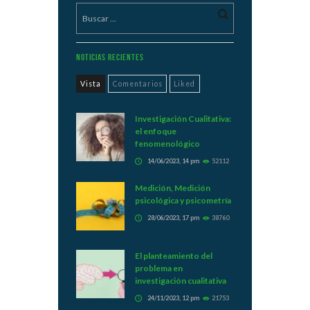
Noticias Recientes
Vista
Comentarios
Liked
Investigación Cualitativa:
el enfoque
fenomenológico
14/06/2023, 14 pm
52112
Medición, Medición
psicológica y psicometría
28/06/2023, 17 pm
38760
El planteamiento del
problema en
investigación cualitativa
24/11/2023, 12 pm
21753