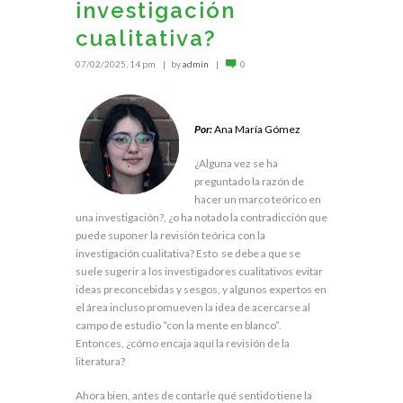
investigación
cualitativa?
07/02/2025, 14 pm
by
admin
0
.
Por:
Ana María Gómez
¿Alguna vez se ha
preguntado la razón de
hacer un marco teórico en
una investigación?, ¿o ha notado la contradicción que
puede suponer la revisión teórica con la
investigación cualitativa? Esto se debe a que se
suele sugerir a los investigadores cualitativos evitar
ideas preconcebidas y sesgos, y algunos expertos en
el área incluso promueven la idea de acercarse al
campo de estudio “con la mente en blanco”.
Entonces, ¿cómo encaja aquí la revisión de la
literatura?
Ahora bien, antes de contarle qué sentido tiene la