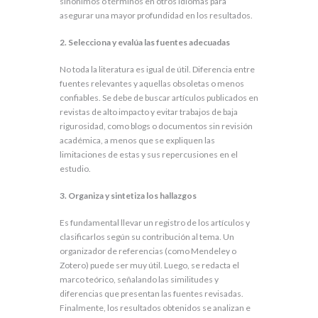
sinónimos o términos en otros idiomas para
asegurar una mayor profundidad en los resultados.
2. Selecciona y evalúa las fuentes adecuadas
No toda la literatura es igual de útil. Diferencia entre
fuentes relevantes y aquellas obsoletas o menos
confiables. Se debe de buscar artículos publicados en
revistas de alto impacto y evitar trabajos de baja
rigurosidad, como blogs o documentos sin revisión
académica, a menos que se expliquen las
limitaciones de estas y sus repercusiones en el
estudio.
3. Organiza y sintetiza los hallazgos
Es fundamental llevar un registro de los artículos y
clasificarlos según su contribución al tema. Un
organizador de referencias (como Mendeley o
Zotero) puede ser muy útil. Luego, se redacta el
marco teórico, señalando las similitudes y
diferencias que presentan las fuentes revisadas.
Finalmente, los resultados obtenidos se analizan e