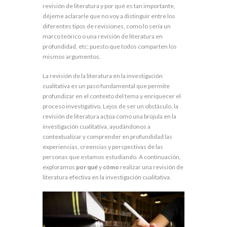
revisión de literatura y por qué es tan importante,
déjeme aclararle que no voy a distinguir entre los
diferentes tipos de revisiones, como lo sería un
marco teórico o una revisión de literatura en
profundidad, etc; puesto que todos comparten los
mismos argumentos.
La revisión de la literatura en la investigación
cualitativa es un paso fundamental que permite
profundizar en el contexto del tema y enriquecer el
proceso investigativo. Lejos de ser un obstáculo, la
revisión de literatura actúa como una brújula en la
investigación cualitativa, ayudándonos a
contextualizar y comprender en profundidad las
experiencias, creencias y perspectivas de las
personas que estamos estudiando. A continuación,
exploramos
por qué
y
cómo
realizar una revisión de
literatura efectiva en la investigación cualitativa.