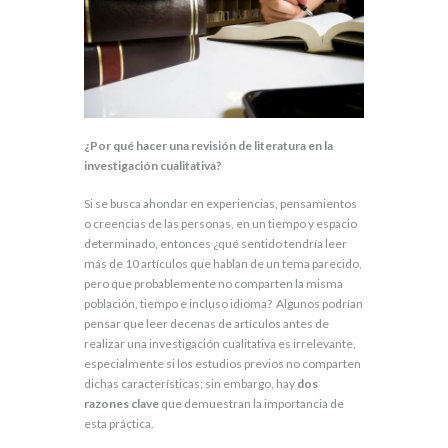
¿Por qué hacer una revisión de literatura en la
investigación cualitativa?
Si se busca ahondar en experiencias, pensamientos
o creencias de las personas, en un tiempo y espacio
determinado, entonces ¿qué sentido tendría leer
más de 10 artículos que hablan de un tema parecido,
pero que probablemente no comparten la misma
población, tiempo e incluso idioma? Algunos podrían
pensar que leer decenas de artículos antes de
realizar una investigación cualitativa es irrelevante,
especialmente si los estudios previos no comparten
dichas características; sin embargo, hay
dos
razones clave
que demuestran la importancia de
esta práctica.