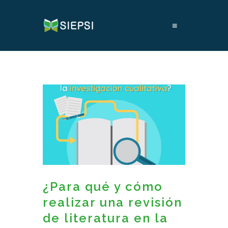
≡
¿Para qué y cómo
realizar una revisión
de literatura en la