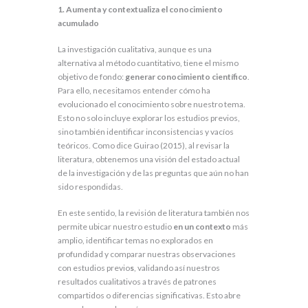
1. Aumenta y contextualiza el conocimiento
acumulado
La investigación cualitativa, aunque es una
alternativa al método cuantitativo, tiene el mismo
objetivo de fondo:
generar conocimiento científico
.
Para ello, necesitamos entender cómo ha
evolucionado el conocimiento sobre nuestro tema.
Esto no solo incluye explorar los estudios previos,
sino también identificar inconsistencias y vacíos
teóricos. Como dice Guirao (2015), al revisar la
literatura, obtenemos una visión del estado actual
de la investigación y de las preguntas que aún no han
sido respondidas.
En este sentido, la revisión de literatura también nos
permite ubicar nuestro estudio
en un contexto
más
amplio, identificar temas no explorados en
profundidad y comparar nuestras observaciones
con estudios previo
s
, validando así nuestros
resultados cualitativos a través de patrones
compartidos o diferencias significativas. Esto abre