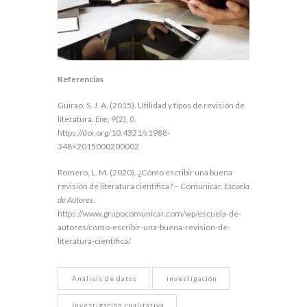
Referencias
Guirao, S. J. A. (2015). Utilidad y tipos de revisión de
literatura.
Ene
,
9
(2), 0.
https://doi.org/10.4321/s1988-
348×2015000200002
Romero, L. M. (2020). ¿Cómo escribir una buena
revisión de literatura científica? – Comunicar.
Escuela
de Autores
.
https://www.grupocomunicar.com/wp/escuela-de-
autores/como-escribir-una-buena-revision-de-
literatura-cientifica/
Análisis de datos
investigación
Investigación cualitativa