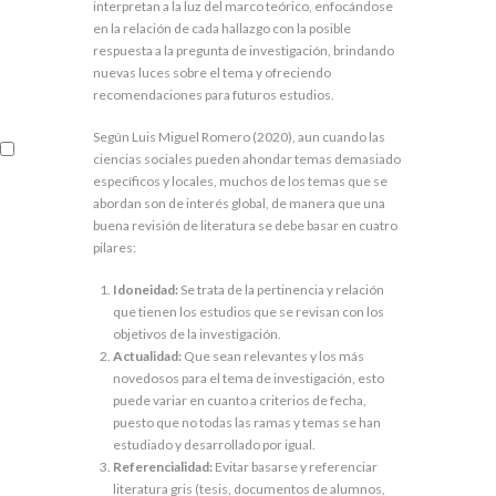
interpretan a la luz del marco teórico, enfocándose
en la relación de cada hallazgo con la posible
respuesta a la pregunta de investigación, brindando
nuevas luces sobre el tema y ofreciendo
recomendaciones para futuros estudios.
Según Luis Miguel Romero (2020), aun cuando las
ciencias sociales pueden ahondar temas demasiado
específicos y locales, muchos de los temas que se
abordan son de interés global, de manera que una
buena revisión de literatura se debe basar en cuatro
pilares:
Idoneidad:
Se trata de la pertinencia y relación
que tienen los estudios que se revisan con los
objetivos de la investigación.
Actualidad:
Que sean relevantes y los más
novedosos para el tema de investigación, esto
puede variar en cuanto a criterios de fecha,
puesto que no todas las ramas y temas se han
estudiado y desarrollado por igual.
Referencialidad:
Evitar basarse y referenciar
literatura gris (tesis, documentos de alumnos,