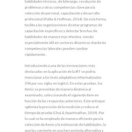
habilidades técnicas, de liderazgo, resolución de
problemas y otras competencias clave para la
selección de personal, capacitación y desarrollo
profesional (Putka & Hoffman, 2014). De esta forma,
facilita a las organizaciones diseñar programas de
capacitación específicos y detectar brechas de
habilidades de manera más efectiva, siendo
especialmente útil en sectores dinámicos donde las
competencias laborales pueden cambiar
rápidamente.
Introduciendo a una de las innovaciones más
destacadas en la aplicación de la IRT se podría
mencionar a los tests adaptativos informatizados
(TAI por sus siglas en inglés). En estas pruebas, los
ítems se presentan de manera dinámica al
examinado, seleccionando el siguiente ítem en
función de las respuestas anteriores. Este enfoque
optimiza la precisión de la medición y reduce el
tiempo de prueba (Choi & Swaminathan, 2019). Por
lo cual se ha empleado de manera eficiente para la
selección de ítems y la estimación de habilidades, lo
que las convierte en una herramienta alternativa y