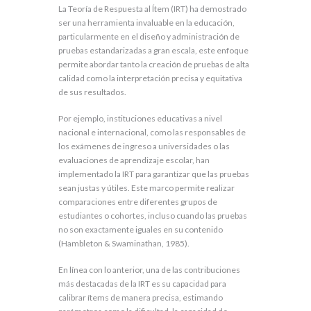
La Teoría de Respuesta al Ítem (IRT) ha demostrado
ser una herramienta invaluable en la educación,
particularmente en el diseño y administración de
pruebas estandarizadas a gran escala, este enfoque
permite abordar tanto la creación de pruebas de alta
calidad como la interpretación precisa y equitativa
de sus resultados.
Por ejemplo, instituciones educativas a nivel
nacional e internacional, como las responsables de
los exámenes de ingreso a universidades o las
evaluaciones de aprendizaje escolar, han
implementado la IRT para garantizar que las pruebas
sean justas y útiles. Este marco permite realizar
comparaciones entre diferentes grupos de
estudiantes o cohortes, incluso cuando las pruebas
no son exactamente iguales en su contenido
(Hambleton & Swaminathan, 1985).
En línea con lo anterior, una de las contribuciones
más destacadas de la IRT es su capacidad para
calibrar ítems de manera precisa, estimando