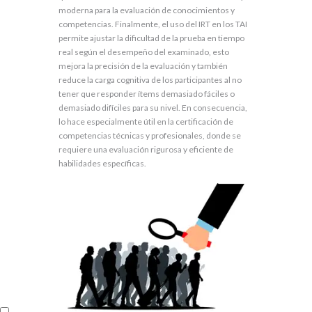
moderna para la evaluación de conocimientos y
competencias. Finalmente, el uso del IRT en los TAI
permite ajustar la dificultad de la prueba en tiempo
real según el desempeño del examinado, esto
mejora la precisión de la evaluación y también
reduce la carga cognitiva de los participantes al no
tener que responder ítems demasiado fáciles o
demasiado difíciles para su nivel. En consecuencia,
lo hace especialmente útil en la certificación de
competencias técnicas y profesionales, donde se
requiere una evaluación rigurosa y eficiente de
habilidades específicas.