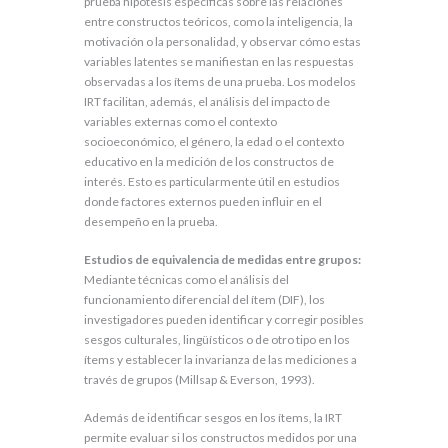
prueba hipótesis específicas sobre las relaciones
entre constructos teóricos, como la inteligencia, la
motivación o la personalidad, y observar cómo estas
variables latentes se manifiestan en las respuestas
observadas a los ítems de una prueba. Los modelos
IRT facilitan, además, el análisis del impacto de
variables externas como el contexto
socioeconómico, el género, la edad o el contexto
educativo en la medición de los constructos de
interés. Esto es particularmente útil en estudios
donde factores externos pueden influir en el
desempeño en la prueba.
Estudios de equivalencia de medidas entre grupos:
Mediante técnicas como el análisis del
funcionamiento diferencial del ítem (DIF), los
investigadores pueden identificar y corregir posibles
sesgos culturales, lingüísticos o de otro tipo en los
ítems y establecer la invarianza de las mediciones a
través de grupos (Millsap & Everson, 1993).
Además de identificar sesgos en los ítems, la IRT
permite evaluar si los constructos medidos por una