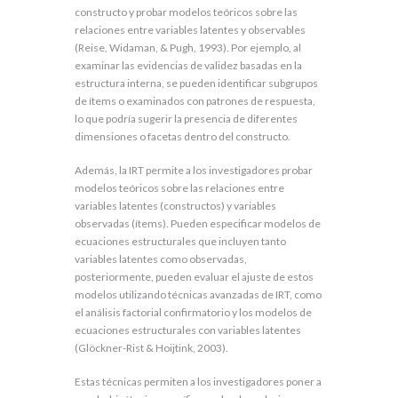
constructo y probar modelos teóricos sobre las
relaciones entre variables latentes y observables
(Reise, Widaman, & Pugh, 1993). Por ejemplo, al
examinar las evidencias de validez basadas en la
estructura interna, se pueden identificar subgrupos
de ítems o examinados con patrones de respuesta,
lo que podría sugerir la presencia de diferentes
dimensiones o facetas dentro del constructo.
Además, la IRT permite a los investigadores probar
modelos teóricos sobre las relaciones entre
variables latentes (constructos) y variables
observadas (ítems). Pueden especificar modelos de
ecuaciones estructurales que incluyen tanto
variables latentes como observadas,
posteriormente, pueden evaluar el ajuste de estos
modelos utilizando técnicas avanzadas de IRT, como
el análisis factorial confirmatorio y los modelos de
ecuaciones estructurales con variables latentes
(Glöckner-Rist & Hoijtink, 2003).
Estas técnicas permiten a los investigadores poner a