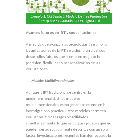
Ejemplo 1: CCI Según El Modelo De Tres Parámetros
(3PL) (López-Cuadrado, 2008, Figura 10)
Avances futuros en IRT y sus aplicaciones
A medida que avanzan las tecnologías y se amplían
las aplicaciones de la IRT, se vislumbran diversos
desarrollos futuros que prometen mejorar la
precisión, flexibilidad y personalización de las
evaluaciones.
Modelos Multidimensionales
Aunque la IRT tradicional se centra en la
unidimensionalidad, los modelos
multidimensionales están ganando terreno en la
investigación y práctica. Estos modelos permiten
evaluar múltiples rasgos o habilidades
simultáneamente, lo que es útil para pruebas que no
pueden ser adecuadamente descritas con un solo
factor. Investigaciones recientes han demostrado la