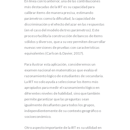
En línea con lo anterior, una de las contribuciones
más destacadas de la IRT es su capacidad para
calibrar ítems de manera precisa, estimando
parámetros como la dificultad, la capacidad de
discriminación y el efecto del azar en las respuestas
(en el caso del modelo de tres parámetros). Este
proceso facilita la construcción de bancos de ítems
sólidos y diversos, que a su vez permiten desarrollar
nuevas versiones de pruebas con características
equivalentes (Carlson & Davier, 2017).
Para ilustrar esta aplicación, consideremos un
examen nacional en matemáticas que evalúa el
razonamiento lógico de estudiantes de secundaria.
La IRT no solo ayuda a seleccionar los ítems más
apropiados para medir el razonamiento lógico en
diferentes niveles de habilidad, sino que también
permite garantizar que las preguntas sean
igualmente desafiantes para todos los grupos,
independientemente de su contexto geográfico o
socioeconómico.
Otro aspecto importante de la IRT es su utilidad en