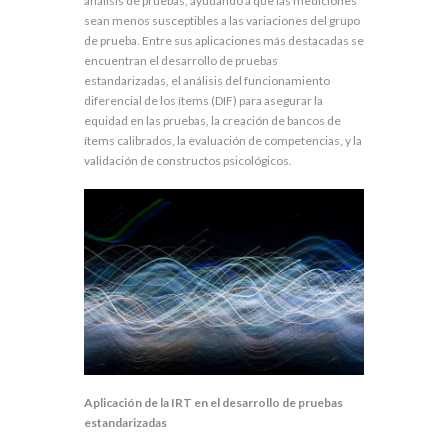
análisis de pruebas, ayudando a que las mediciones
sean menos susceptibles a las variaciones del grupo
de prueba. Entre sus aplicaciones más destacadas se
encuentran el desarrollo de pruebas
estandarizadas, el análisis del funcionamiento
diferencial de los ítems (DIF) para asegurar la
equidad en las pruebas, la creación de bancos de
ítems calibrados, la evaluación de competencias, y la
validación de constructos psicológicos.
Aplicación de la IRT en el desarrollo de pruebas
estandarizadas