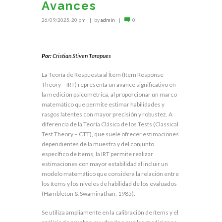
Avances
26/09/2025, 20 pm
by
admin
0
.
Por:
Cristian Stiven Tarapues
La Teoría de Respuesta al Ítem (Item Response
Theory – IRT) representa un avance significativo en
la medición psicométrica, al proporcionar un marco
matemático que permite estimar habilidades y
rasgos latentes con mayor precisión y robustez. A
diferencia de la Teoría Clásica de los Tests (Classical
Test Theory – CTT), que suele ofrecer estimaciones
dependientes de la muestra y del conjunto
específico de ítems, la IRT permite realizar
estimaciones con mayor estabilidad al incluir un
modelo matemático que considera la relación entre
los ítems y los niveles de habilidad de los evaluados
(Hambleton & Swaminathan, 1985).
Se utiliza ampliamente en la calibración de ítems y el