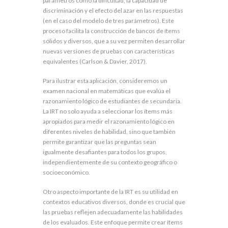
parámetros como la dificultad, la capacidad de
discriminación y el efecto del azar en las respuestas
(en el caso del modelo de tres parámetros). Este
proceso facilita la construcción de bancos de ítems
sólidos y diversos, que a su vez permiten desarrollar
nuevas versiones de pruebas con características
equivalentes (Carlson & Davier, 2017).
Para ilustrar esta aplicación, consideremos un
examen nacional en matemáticas que evalúa el
razonamiento lógico de estudiantes de secundaria.
La IRT no solo ayuda a seleccionar los ítems más
apropiados para medir el razonamiento lógico en
diferentes niveles de habilidad, sino que también
permite garantizar que las preguntas sean
igualmente desafiantes para todos los grupos,
independientemente de su contexto geográfico o
socioeconómico.
Otro aspecto importante de la IRT es su utilidad en
contextos educativos diversos, donde es crucial que
las pruebas reflejen adecuadamente las habilidades
de los evaluados. Este enfoque permite crear ítems