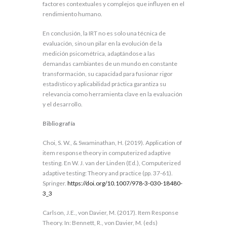
factores contextuales y complejos que influyen en el
rendimiento humano.
En conclusión, la IRT no es solo una técnica de
evaluación, sino un pilar en la evolución de la
medición psicométrica, adaptándose a las
demandas cambiantes de un mundo en constante
transformación, su capacidad para fusionar rigor
estadístico y aplicabilidad práctica garantiza su
relevancia como herramienta clave en la evaluación
y el desarrollo.
Bibliografía
Choi, S. W., & Swaminathan, H. (2019). Application of
item response theory in computerized adaptive
testing. En W. J. van der Linden (Ed.), Computerized
adaptive testing: Theory and practice (pp. 37-61).
Springer.
https://doi.org/10.1007/978-3-030-18480-
3_3
Carlson, J.E., von Davier, M. (2017). Item Response
Theory. In: Bennett, R., von Davier, M. (eds)