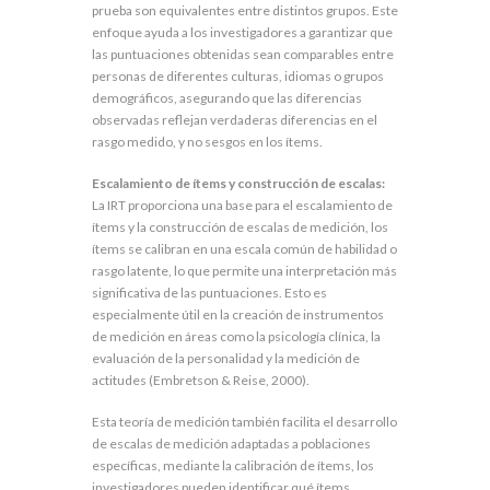
prueba son equivalentes entre distintos grupos. Este
enfoque ayuda a los investigadores a garantizar que
las puntuaciones obtenidas sean comparables entre
personas de diferentes culturas, idiomas o grupos
demográficos, asegurando que las diferencias
observadas reflejan verdaderas diferencias en el
rasgo medido, y no sesgos en los ítems.
Escalamiento de ítems y construcción de escalas:
La IRT proporciona una base para el escalamiento de
ítems y la construcción de escalas de medición, los
ítems se calibran en una escala común de habilidad o
rasgo latente, lo que permite una interpretación más
significativa de las puntuaciones. Esto es
especialmente útil en la creación de instrumentos
de medición en áreas como la psicología clínica, la
evaluación de la personalidad y la medición de
actitudes (Embretson & Reise, 2000).
Esta teoría de medición también facilita el desarrollo
de escalas de medición adaptadas a poblaciones
específicas, mediante la calibración de ítems, los
investigadores pueden identificar qué ítems