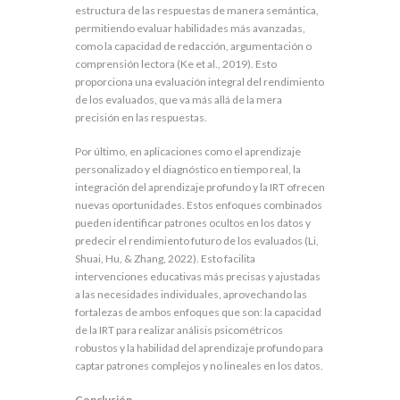
estructura de las respuestas de manera semántica,
permitiendo evaluar habilidades más avanzadas,
como la capacidad de redacción, argumentación o
comprensión lectora (Ke et al., 2019). Esto
proporciona una evaluación integral del rendimiento
de los evaluados, que va más allá de la mera
precisión en las respuestas.
Por último, en aplicaciones como el aprendizaje
personalizado y el diagnóstico en tiempo real, la
integración del aprendizaje profundo y la IRT ofrecen
nuevas oportunidades. Estos enfoques combinados
pueden identificar patrones ocultos en los datos y
predecir el rendimiento futuro de los evaluados (Li,
Shuai, Hu, & Zhang, 2022). Esto facilita
intervenciones educativas más precisas y ajustadas
a las necesidades individuales, aprovechando las
fortalezas de ambos enfoques que son: la capacidad
de la IRT para realizar análisis psicométricos
robustos y la habilidad del aprendizaje profundo para
captar patrones complejos y no lineales en los datos.
Conclusión