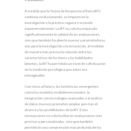
A medida que la Teoría de Respuesta al Ítem (IRT)
continúa evolucionando, su impacto en la
investigación y la práctica seguirá creciendo
exponencialmente. La IRT no solo ha mejorado
significativamente la calidad de las evaluaciones,
sino que también ha abierto nuevas y prometedoras
vías para la investigación y la innovación, al modelar
de manera más precisa la relación entre las
características de los ítems y las habilidades
latentes, la IRT ha permitido un nivel de sofisticación
en la medición psicológica que antes era
inimaginable.
Con miras al futuro, las tendencias emergentes
como los modelos multidimensionales, la
integración con tecnologías avanzadas y el análisis
de datos masivos prometen ampliar aún más el
alcance y las posibilidades de la IRT. Estas
innovaciones no solo facilitarán evaluaciones más
precisas y personalizadas, sino que también
permitirán una comprensión más profunda de los