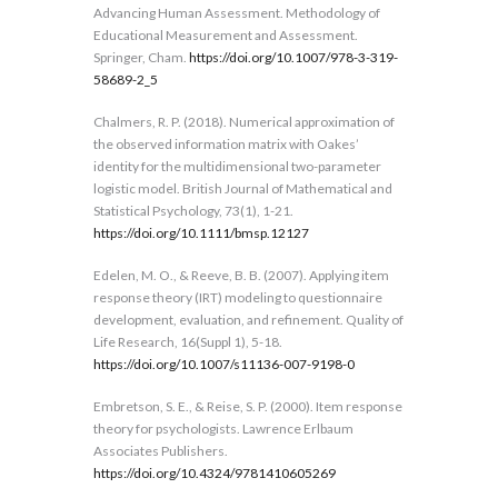
Advancing Human Assessment. Methodology of
Educational Measurement and Assessment.
Springer, Cham.
https://doi.org/10.1007/978-3-319-
58689-2_5
Chalmers, R. P. (2018). Numerical approximation of
the observed information matrix with Oakes’
identity for the multidimensional two-parameter
logistic model. British Journal of Mathematical and
Statistical Psychology, 73(1), 1-21.
https://doi.org/10.1111/bmsp.12127
Edelen, M. O., & Reeve, B. B. (2007). Applying item
response theory (IRT) modeling to questionnaire
development, evaluation, and refinement. Quality of
Life Research, 16(Suppl 1), 5-18.
https://doi.org/10.1007/s11136-007-9198-0
Embretson, S. E., & Reise, S. P. (2000). Item response
theory for psychologists. Lawrence Erlbaum
Associates Publishers.
https://doi.org/10.4324/9781410605269