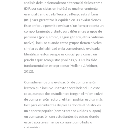
análisis del funcionamiento diferencial de los ítems
(DIF, por sus siglas en inglés) es una herramienta
esencial dentro de la Teoría de Respuesta al Ítem
(IRT) para garantizar la equidad en las evaluaciones.
Este enfoque permite evaluar si un ítem presenta un
comportamiento distinto para diferentes grupos de
personas (por ejemplo, según género, etnia o idioma
nativo), incluso cuando estos grupos tienen niveles
similares de habilidad en la competencia evaluada.
Identificar estos sesgos es crucial para construir
pruebas que sean justas y válidas, y la IRT ha sido
fundamental en este proceso (Holland & Wainer,
2012).
Consideremos una evaluación de comprensión
lectora que incluye un texto sobre béisbol. En este
caso, aunque dos estudiantes tengan el mismo nivel
de comprensión lectora, el ítem podría resultar más
fácil para estudiantes de países donde el béisbol es
un deporte popular (como Estados Unidos o Japón)
en comparación con estudiantes de países donde
este deporte es menos común (como India o
Colombia).