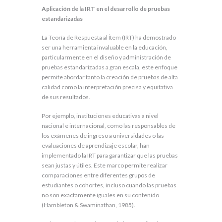
Aplicación de la IRT en el desarrollo de pruebas
estandarizadas
La Teoría de Respuesta al Ítem (IRT) ha demostrado
ser una herramienta invaluable en la educación,
particularmente en el diseño y administración de
pruebas estandarizadas a gran escala, este enfoque
permite abordar tanto la creación de pruebas de alta
calidad como la interpretación precisa y equitativa
de sus resultados.
Por ejemplo, instituciones educativas a nivel
nacional e internacional, como las responsables de
los exámenes de ingreso a universidades o las
evaluaciones de aprendizaje escolar, han
implementado la IRT para garantizar que las pruebas
sean justas y útiles. Este marco permite realizar
comparaciones entre diferentes grupos de
estudiantes o cohortes, incluso cuando las pruebas
no son exactamente iguales en su contenido
(Hambleton & Swaminathan, 1985).