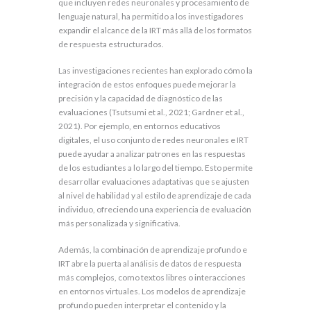
que incluyen redes neuronales y procesamiento de
lenguaje natural, ha permitido a los investigadores
expandir el alcance de la IRT más allá de los formatos
de respuesta estructurados.
Las investigaciones recientes han explorado cómo la
integración de estos enfoques puede mejorar la
precisión y la capacidad de diagnóstico de las
evaluaciones (Tsutsumi et al., 2021; Gardner et al.,
2021). Por ejemplo, en entornos educativos
digitales, el uso conjunto de redes neuronales e IRT
puede ayudar a analizar patrones en las respuestas
de los estudiantes a lo largo del tiempo. Esto permite
desarrollar evaluaciones adaptativas que se ajusten
al nivel de habilidad y al estilo de aprendizaje de cada
individuo, ofreciendo una experiencia de evaluación
más personalizada y significativa.
Además, la combinación de aprendizaje profundo e
IRT abre la puerta al análisis de datos de respuesta
más complejos, como textos libres o interacciones
en entornos virtuales. Los modelos de aprendizaje
profundo pueden interpretar el contenido y la