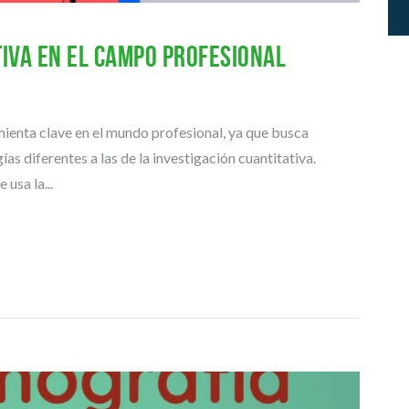
P
E
R
tiva en el campo profesional
I
O
R
amienta clave en el mundo profesional, ya que busca
A
R
s diferentes a las de la investigación cuantitativa.
T
usa la...
Í
C
U
L
O
S
Y
P
O
N
E
N