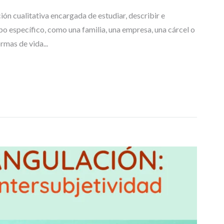
T
R
ión cualitativa encargada de estudiar, describir e
A
upo específico, como una familia, una empresa, una cárcel o
B
mas de vida...
A
J
O
S
D
E
G
R
A
D
O