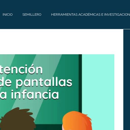
INICIO
SEMILLERO
HERRAMIENTAS ACADÉMICAS E INVESTIGACION
E
H
Q
E
U
R
I
R
P
A
O
M
I
C
E
O
N
N
T
T
A
Á
S
C
A
T
C