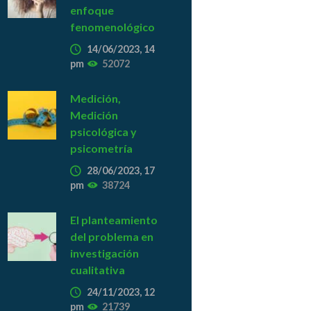
enfoque
fenomenológico
14/06/2023, 14
pm
52072
Medición,
Medición
psicológica y
psicometría
28/06/2023, 17
pm
38724
El planteamiento
del problema en
investigación
cualitativa
24/11/2023, 12
pm
21739