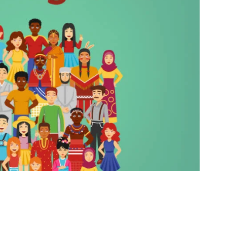
C
I
A
S
T
E
S
I
S
D
E
M
A
E
S
T
R
Í
A