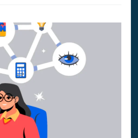
G
N
A
T
U
R
A
S
E
N
E
D
U
C
A
C
I
Ó
N
S
U