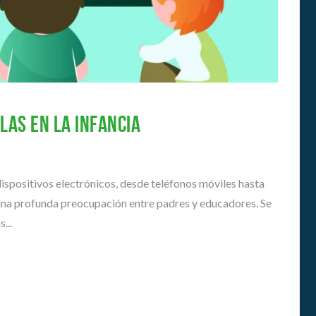
E
A
N
D
O
É
S
M
I
H
C
I
A
S
S
las en la infancia
T
O
G
R
U
I
Í
A
e dispositivos electrónicos, desde teléfonos móviles hasta
A
S
una profunda preocupación entre padres y educadores. Se
P
...
A
R
A
A
S
I