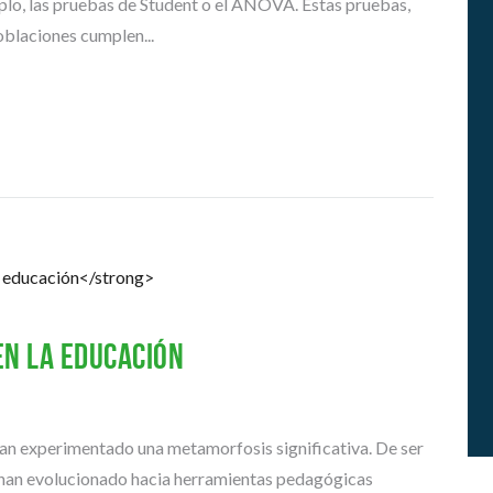
mplo, las pruebas de Student o el ANOVA. Estas pruebas,
E
A
N
D
oblaciones cumplen...
O
É
S
M
I
H
C
I
A
S
S
T
O
G
R
U
I
Í
A
A
S
P
en la educación
A
R
A
A
han experimentado una metamorfosis significativa. De ser
S
I
 han evolucionado hacia herramientas pedagógicas