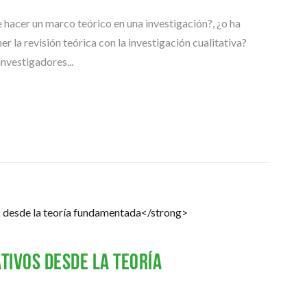
C
 hacer un marco teórico en una investigación?, ¿o ha
I
A
 la revisión teórica con la investigación cualitativa?
S
investigadores...
T
E
S
I
S
D
E
M
A
E
S
T
ativos desde la teoría
R
Í
A