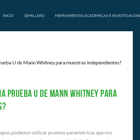
INICIO
SEMILLERO
HERRAMIENTAS ACADÉMICAS E INVESTIGACION
E
H
Q
E
U
R
I
R
P
A
O
M
I
na prueba U de Mann Whitney para
C
E
O
N
s?
N
T
T
A
Á
S
C
A
 grupos podemos utilizar pruebas paramétricas que nos
T
C