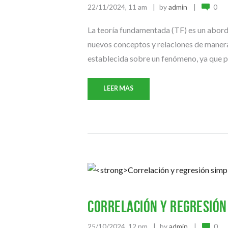
22/11/2024, 11 am
by
admin
0
La teoría fundamentada (TF) es un aborda
nuevos conceptos y relaciones de manera 
establecida sobre un fenómeno, ya que pr
LEER MAS
Correlación y regresión
25/10/2024, 12 pm
by
admin
0