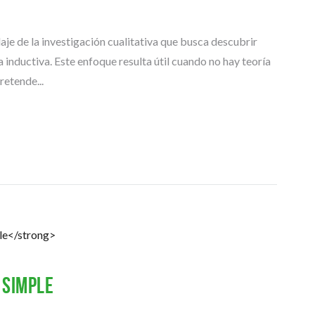
T
R
A
je de la investigación cualitativa que busca descubrir
B
inductiva. Este enfoque resulta útil cuando no hay teoría
A
etende...
J
O
S
D
E
G
R
A
D
O
 simple