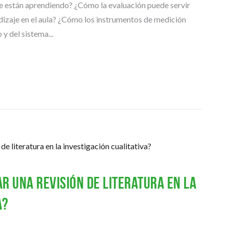
P
e están aprendiendo? ¿Cómo la evaluación puede servir
E
izaje en el aula? ¿Cómo los instrumentos de medición
R
I
 y del sistema...
O
R
A
R
T
Í
C
U
L
O
S
Y
r una revisión de literatura en la
P
O
a?
N
E
N