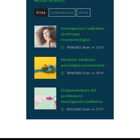
Noticias Recientes
Vista
Comentarios
Liked
Investigación Cualitativa:
el enfoque
fenomenológico
14/06/2023, 14 pm
52115
Medición, Medición
psicológica y psicometría
28/06/2023, 17 pm
38764
El planteamiento del
problema en
investigación cualitativa
24/11/2023, 12 pm
21757