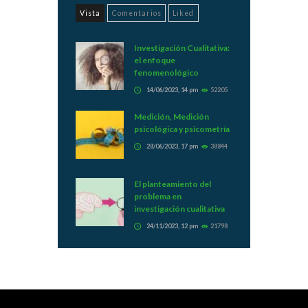
Vista
Comentarios
Liked
Investigación Cualitativa:
el enfoque
fenomenológico
14/06/2023, 14 pm
52205
Medición, Medición
psicológica y psicometría
28/06/2023, 17 pm
38844
El planteamiento del
problema en
investigación cualitativa
24/11/2023, 12 pm
21798