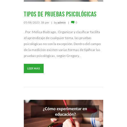
Tipos de pruebas psicológicas
05/08/2023, 18 pm
by
admin
0
. Por: Melisa Buitrago . Organizar y clasificar facilita
el aprendizaje de cualquier tema, las pruebas
psicológicas no son la excepción. Dentro del campo
de la medición existen varias formas de tipificar las
pruebas psicológicas, según Gregory...
LEER MAS