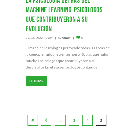
La psicología detrás del
machine learning: Psicólogos
que contribuyeron a su
evolución
29/06/2022, 10 am
by
admin
0
El machine learning ha permeado todas las áreas de
la ciencia en años recientes, pero ¿Sabías que hubo
muchos psicólogos que contribuyeron a su
desarrollo? En el siguiente blog te contamos
LEER MAS
…
3
4
5