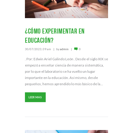
¿Cómo experimentar en
educación?
30/07/2023, 09 am
by
admin
0
. Por: Edwin Ariel Galindo León . Desde el siglo XIX se
empezó a enseñar ciencia de manera sistemática,
por lo que el laboratorio se ha vuelto un lugar
importante en la educación. Así mismo, desde
pequeños, hemos aprendido lo más básico de la...
LEER MAS