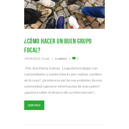
¿Cómo hacer un buen grupo
focal?
19/09/2023, 21 pm
by
admin
0
. Por: Ana María Gómez . Le gustaría trabajar con
comunidades o siente interés por realizar cambios
en la suya?, ¿le interesa ver las necesidades de una
comunidad o generar información de mercadeo?,
¿quisiera saber el alcance de su intervención?...
LEER MAS