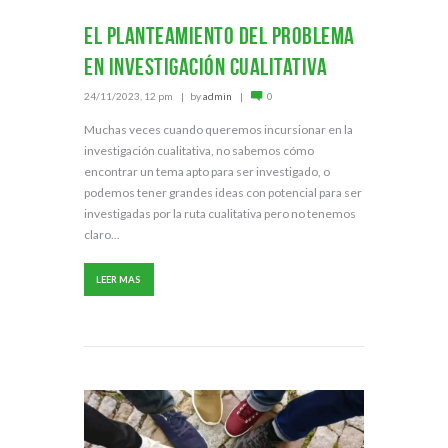
El planteamiento del problema
en investigación cualitativa
24/11/2023, 12 pm
by
admin
0
Muchas veces cuando queremos incursionar en la
investigación cualitativa, no sabemos cómo
encontrar un tema apto para ser investigado, o
podemos tener grandes ideas con potencial para ser
investigadas por la ruta cualitativa pero no tenemos
claro...
LEER MAS