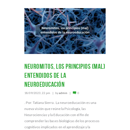
Neuromitos, los principios (mal)
entendidos de la
neuroeducación
18/09/2023, 22 pm
by
admin
0
. Por: Tatiana Sierra . La neuroeducación es una
nueva visión que reúne la Psicología, las
Neurociencias y la Educación con el fin de
comprender las bases biológicas de los procesos
cognitivos implicados en el aprendizaje y la