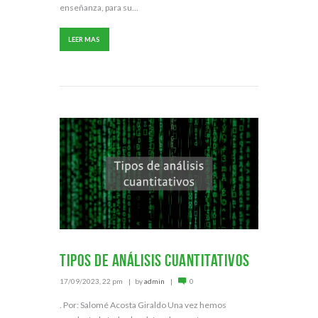
enseñanza, para su...
LEER MAS
Tipos de análisis cuantitativos
17/09/2023, 22 pm
by
admin
0
. Por: Salomé Acosta Giraldo Una vez hemos