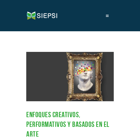
≡
Enfoques creativos,
performativos y basados en el
arte