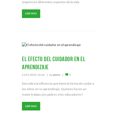
impacto en diferentes aspectos de la vida.
LEER MAS
El efecto del cuidador en el
aprendizaje
21/01/2022, 10 am
by
admin
0
Descubra la influencia que tiene la forma de cuidar a
los niños en su aprendizaje. Quiénes hacen un
mejor trabajo ¿los padres o los educadores?
LEER MAS