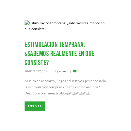
Estimulación temprana:
¿sabemos realmente en qué
consiste?
20/01/2022, 11 am
by
admin
0
Música de Mozart y juegos educativos ¿es necesaria
la estimulación temprana desde recién nacidos?
Descúbrelo en nuestro blog 👶🏻👶🏻👶🏻.
LEER MAS