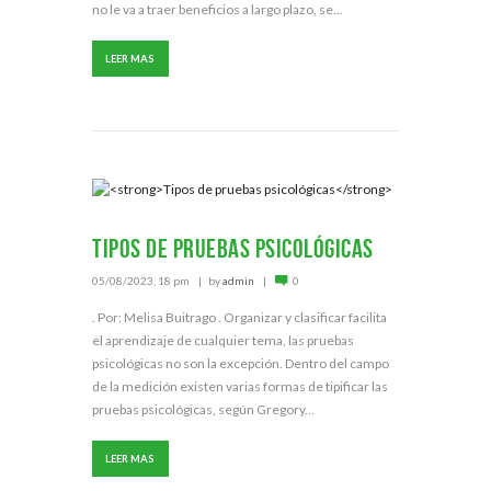
no le va a traer beneficios a largo plazo, se...
LEER MAS
Tipos de pruebas psicológicas
05/08/2023, 18 pm
by
admin
0
. Por: Melisa Buitrago . Organizar y clasificar facilita
el aprendizaje de cualquier tema, las pruebas
psicológicas no son la excepción. Dentro del campo
de la medición existen varias formas de tipificar las
pruebas psicológicas, según Gregory...
LEER MAS