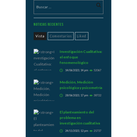
Noticias Recientes
Vista
Comentarios
Liked
Investigación Cualitativa:
el enfoque
fenomenológico
14/06/2023, 14 pm
52067
Medición, Medición
psicológica y psicometría
28/06/2023, 17 pm
38722
El planteamiento del
problema en
investigación cualitativa
24/11/2023, 12 pm
21737